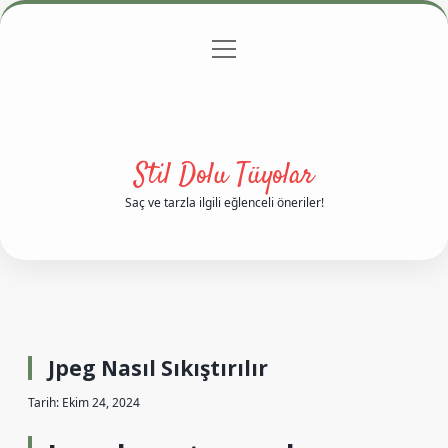
menüyü
Anasayfa
Gizlilik Politikası
Yasal Uyarı
aç
Hakkımızda
Stil Dolu Tüyolar
Saç ve tarzla ilgili eğlenceli öneriler!
Jpeg Nasıl Sıkıştırılır
Tarih: Ekim 24, 2024