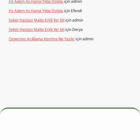
Hz Adem As Hangi Yılda Doğdu
için
admin
Hz Adem As Hangi Yılda Doğdu
için
Efendi
Şeker Hastası Malta Eriği Yer Mi
için
admin
Şeker Hastası Malta Eriği Yer Mi
için
Derya
Özgeçmiş Açıklama Kısmına Ne Yazılır
için
admin
esi
betexper.xyz
m elexbet