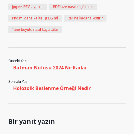
Jpg ve JPEG aynı mı
PDF size nasıl küçültülür
Png mi daha kaliteli JPEG mi
Rar ne kadar sıkıştırır
Tane boyutu nasıl küçültülür
Önceki Yazı
Batman Nüfusu 2024 Ne Kadar
Sonraki Yazı
Holozoik Beslenme Örneği Nedir
Bir yanıt yazın