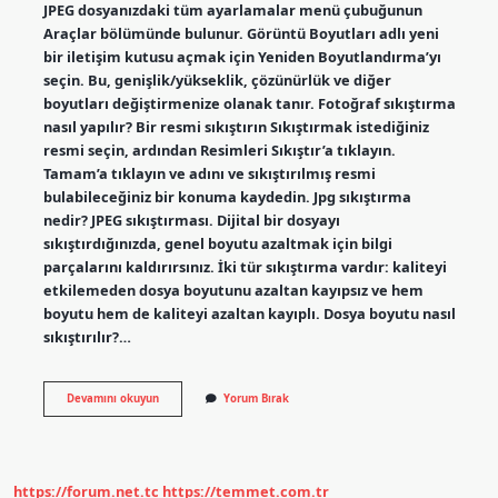
JPEG dosyanızdaki tüm ayarlamalar menü çubuğunun
Araçlar bölümünde bulunur. Görüntü Boyutları adlı yeni
bir iletişim kutusu açmak için Yeniden Boyutlandırma’yı
seçin. Bu, genişlik/yükseklik, çözünürlük ve diğer
boyutları değiştirmenize olanak tanır. Fotoğraf sıkıştırma
nasıl yapılır? Bir resmi sıkıştırın Sıkıştırmak istediğiniz
resmi seçin, ardından Resimleri Sıkıştır’a tıklayın.
Tamam’a tıklayın ve adını ve sıkıştırılmış resmi
bulabileceğiniz bir konuma kaydedin. Jpg sıkıştırma
nedir? JPEG sıkıştırması. Dijital bir dosyayı
sıkıştırdığınızda, genel boyutu azaltmak için bilgi
parçalarını kaldırırsınız. İki tür sıkıştırma vardır: kaliteyi
etkilemeden dosya boyutunu azaltan kayıpsız ve hem
boyutu hem de kaliteyi azaltan kayıplı. Dosya boyutu nasıl
sıkıştırılır?…
Jpeg
Devamını okuyun
Yorum Bırak
Nasıl
Sıkıştırılır
https://forum.net.tc
https://temmet.com.tr