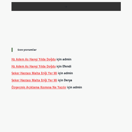
Son yorumlar
Hz Adem As Hangi Yılda Doğdu
için
admin
Hz Adem As Hangi Yılda Doğdu
için
Efendi
Şeker Hastası Malta Eriği Yer Mi
için
admin
Şeker Hastası Malta Eriği Yer Mi
için
Derya
Özgeçmiş Açıklama Kısmına Ne Yazılır
için
admin