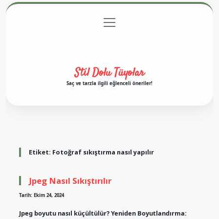
menüyü
Anasayfa
Gizlilik Politikası
Yasal Uyarı
aç
Hakkımızda
Stil Dolu Tüyolar
Saç ve tarzla ilgili eğlenceli öneriler!
Etiket:
Fotoğraf sıkıştırma nasıl yapılır
Jpeg Nasıl Sıkıştırılır
Tarih: Ekim 24, 2024
Jpeg boyutu nasıl küçültülür? Yeniden Boyutlandırma: