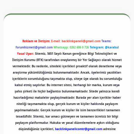
xper.xyz
m elexbet
Reklam ve İletişim:
E-mail:
backlinkpaneli@gmail.com
Teams:
forumhizmeti@gmail.com
Whatsapp: 0262 606 0 726
Telegram: @karabul
Yasal Uyarı:
Sitemiz, 5651 Sayılı Kanun gereğince Bilgi Teknolojileri ve
İletişim Kurumu (BTK) tarafından onaylanmış bir Yer Sağlayıcı olarak hizmet
vermektedir. Bu nedenle, sitedeki içerikleri proaktif olarak denetleme veya
araştırma yükümlülüğümüz bulunmamaktadır. Ancak, üyelerimiz yazdıkları
içeriklerin sorumluluğunu taşımakta olup, siteye üye olarak bu sorumluluğu
kabul etmiş sayılırlar. Bu internet sitesi, herhangi bir marka, kurum veya
şahıs şirketi ile hiçbir bağlantısı bulunmamaktadır. Sitede yalnızca kendi
hazırladığımız makaleler paylaşılmaktadır. Burada yer alan içerikler haber
niteliği taşımamakta olup, gerçek kurum ve kişiler hakkında paylaşım
yapılmamaktadır. Gerçek kurum ve kişiler ile isim benzerlikleri tamamen
tesadüfidir. Sitemiz, kar amacı gütmeyen ve tamamen ücretsiz bir bilgi
paylaşım platformudur. Hukuka ve yasal düzenlemelere aykırı olduğunu
düşündüğünüz içerikleri,
backlinkpanelicomtr@gmail.com
adresine