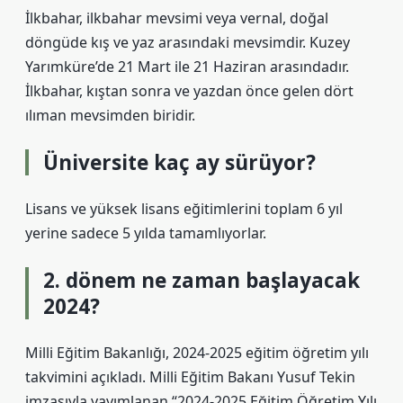
İlkbahar, ilkbahar mevsimi veya vernal, doğal
döngüde kış ve yaz arasındaki mevsimdir. Kuzey
Yarımküre’de 21 Mart ile 21 Haziran arasındadır.
İlkbahar, kıştan sonra ve yazdan önce gelen dört
ılıman mevsimden biridir.
Üniversite kaç ay sürüyor?
Lisans ve yüksek lisans eğitimlerini toplam 6 yıl
yerine sadece 5 yılda tamamlıyorlar.
2. dönem ne zaman başlayacak
2024?
Milli Eğitim Bakanlığı, 2024-2025 eğitim öğretim yılı
takvimini açıkladı. Milli Eğitim Bakanı Yusuf Tekin
imzasıyla yayımlanan “2024-2025 Eğitim Öğretim Yılı