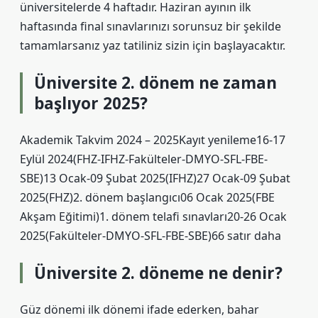
üniversitelerde 4 haftadır. Haziran ayının ilk
haftasında final sınavlarınızı sorunsuz bir şekilde
tamamlarsanız yaz tatiliniz sizin için başlayacaktır.
Üniversite 2. dönem ne zaman
başlıyor 2025?
Akademik Takvim 2024 – 2025Kayıt yenileme16-17
Eylül 2024(FHZ-IFHZ-Fakülteler-DMYO-SFL-FBE-
SBE)13 Ocak-09 Şubat 2025(IFHZ)27 Ocak-09 Şubat
2025(FHZ)2. dönem başlangıcı06 Ocak 2025(FBE
Akşam Eğitimi)1. dönem telafi sınavları20-26 Ocak
2025(Fakülteler-DMYO-SFL-FBE-SBE)66 satır daha
Üniversite 2. döneme ne denir?
Güz dönemi ilk dönemi ifade ederken, bahar