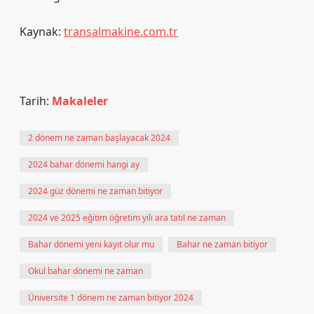
Kaynak:
transalmakine.com.tr
Tarih:
Makaleler
2 dönem ne zaman başlayacak 2024
2024 bahar dönemi hangi ay
2024 güz dönemi ne zaman bitiyor
2024 ve 2025 eğitim öğretim yılı ara tatil ne zaman
Bahar dönemi yeni kayıt olur mu
Bahar ne zaman bitiyor
Okul bahar dönemi ne zaman
Üniversite 1 dönem ne zaman bitiyor 2024