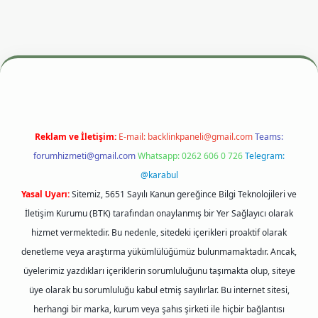
resi
betexper.xyz
m elexbet
Reklam ve İletişim:
E-mail:
backlinkpaneli@gmail.com
Teams:
forumhizmeti@gmail.com
Whatsapp: 0262 606 0 726
Telegram:
@karabul
Yasal Uyarı:
Sitemiz, 5651 Sayılı Kanun gereğince Bilgi Teknolojileri ve
İletişim Kurumu (BTK) tarafından onaylanmış bir Yer Sağlayıcı olarak
hizmet vermektedir. Bu nedenle, sitedeki içerikleri proaktif olarak
denetleme veya araştırma yükümlülüğümüz bulunmamaktadır. Ancak,
üyelerimiz yazdıkları içeriklerin sorumluluğunu taşımakta olup, siteye
üye olarak bu sorumluluğu kabul etmiş sayılırlar. Bu internet sitesi,
herhangi bir marka, kurum veya şahıs şirketi ile hiçbir bağlantısı