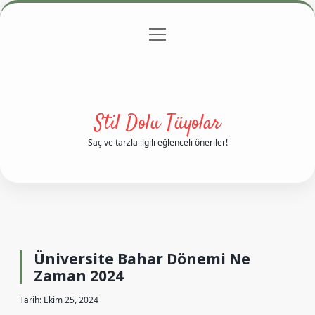
menüyü
Anasayfa
Gizlilik Politikası
Yasal Uyarı
aç
Hakkımızda
Stil Dolu Tüyolar
Saç ve tarzla ilgili eğlenceli öneriler!
Üniversite Bahar Dönemi Ne
Zaman 2024
Tarih: Ekim 25, 2024