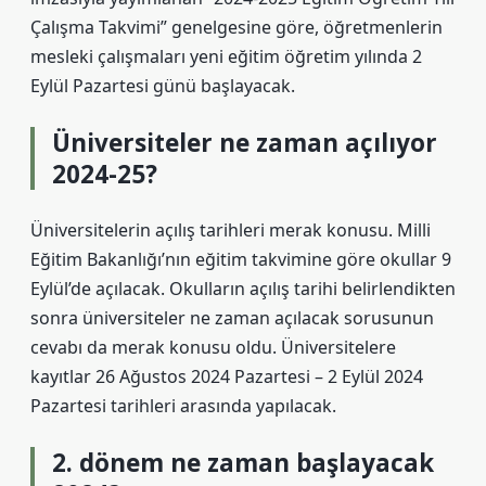
Çalışma Takvimi” genelgesine göre, öğretmenlerin
mesleki çalışmaları yeni eğitim öğretim yılında 2
Eylül Pazartesi günü başlayacak.
Üniversiteler ne zaman açılıyor
2024-25?
Üniversitelerin açılış tarihleri ​​merak konusu. Milli
Eğitim Bakanlığı’nın eğitim takvimine göre okullar 9
Eylül’de açılacak. Okulların açılış tarihi belirlendikten
sonra üniversiteler ne zaman açılacak sorusunun
cevabı da merak konusu oldu. Üniversitelere
kayıtlar 26 Ağustos 2024 Pazartesi – 2 Eylül 2024
Pazartesi tarihleri ​​arasında yapılacak.
2. dönem ne zaman başlayacak