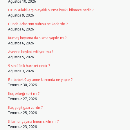
Ağustos 10, 2026
Uzun kulaklı arşın ayaklı burma bıyıklı bilmece nedir ?
Ağustos 9, 2026
Cunda Adası’nın nüfusu ne kadardır ?
Ağustos 6, 2026
Kumaş boyama da sıkma yapılır mı ?
Ağustos 6, 2026
Aveeno boykot ediliyor mu ?
Ağustos 5, 2026
9 sinif fizik hareket nedir ?
Ağustos 3, 2026
Bir bebek 9 ay anne karnında ne yapar ?
Temmuz 30, 2026
Koç erkeği sert mi ?
Temmuz 27, 2026
Kaç çeşit gazı vardır ?
Temmuz 25, 2026
Ihlamur çayına limon sıkılır mı ?
Temmuz 23, 2026