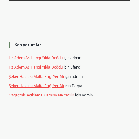
Son yorumlar
Hz Adem As Hangi Yılda Doğdu
için
admin
Hz Adem As Hangi Yılda Doğdu
için
Efendi
Şeker Hastası Malta Eriği Yer Mi
için
admin
Şeker Hastası Malta Eriği Yer Mi
için
Derya
Özgeçmiş Açıklama Kısmına Ne Yazılır
için
admin