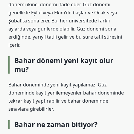
dönemi ikinci dönemi ifade eder. Güz dönemi
genellikle Eylül veya Ekim’de başlar ve Ocak veya
Şubat’ta sona erer. Bu, her üniversitede farklı
aylarda veya günlerde olabilir. Güz dönemi sona
erdiğinde, yarıyıl tatili gelir ve bu süre tatil süresini
içerir.
Bahar dönemi yeni kayıt olur
mu?
Bahar döneminde yeni kayıt yapılamaz. Güz
döneminde kayıt yenilemeyenler bahar döneminde
tekrar kayıt yaptırabilir ve bahar döneminde
sınavlara girebilirler.
Bahar ne zaman bitiyor?