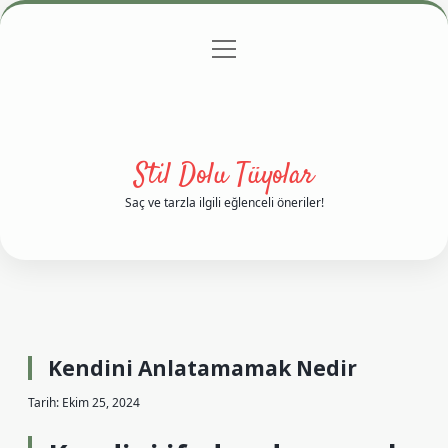
menüyü
Anasayfa
Gizlilik Politikası
Yasal Uyarı
aç
Hakkımızda
Stil Dolu Tüyolar
Saç ve tarzla ilgili eğlenceli öneriler!
Kendini Anlatamamak Nedir
Tarih: Ekim 25, 2024