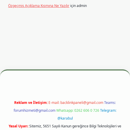
Özgeçmiş Açıklama Kısmına Ne Yazılır
için
admin
si
betexper.xyz
m elexbet
Reklam ve İletişim:
E-mail:
backlinkpaneli@gmail.com
Teams:
forumhizmeti@gmail.com
Whatsapp: 0262 606 0 726
Telegram:
@karabul
Yasal Uyarı:
Sitemiz, 5651 Sayılı Kanun gereğince Bilgi Teknolojileri ve