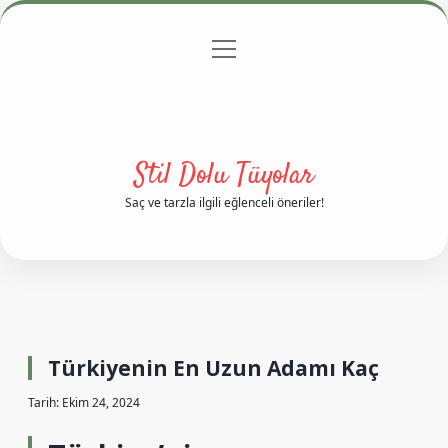
menüyü
Anasayfa
Gizlilik Politikası
Yasal Uyarı
aç
Hakkımızda
Stil Dolu Tüyolar
Saç ve tarzla ilgili eğlenceli öneriler!
Türkiyenin En Uzun Adamı Kaç
Tarih: Ekim 24, 2024