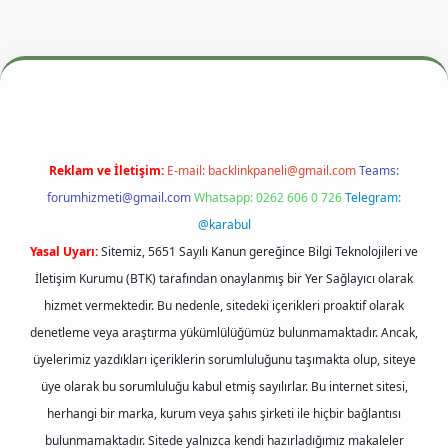
esi
betexper.xyz
m elexbet
Reklam ve İletişim:
E-mail:
backlinkpaneli@gmail.com
Teams:
forumhizmeti@gmail.com
Whatsapp: 0262 606 0 726
Telegram:
@karabul
Yasal Uyarı:
Sitemiz, 5651 Sayılı Kanun gereğince Bilgi Teknolojileri ve
İletişim Kurumu (BTK) tarafından onaylanmış bir Yer Sağlayıcı olarak
hizmet vermektedir. Bu nedenle, sitedeki içerikleri proaktif olarak
denetleme veya araştırma yükümlülüğümüz bulunmamaktadır. Ancak,
üyelerimiz yazdıkları içeriklerin sorumluluğunu taşımakta olup, siteye
üye olarak bu sorumluluğu kabul etmiş sayılırlar. Bu internet sitesi,
herhangi bir marka, kurum veya şahıs şirketi ile hiçbir bağlantısı
bulunmamaktadır. Sitede yalnızca kendi hazırladığımız makaleler