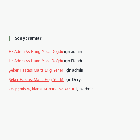
Son yorumlar
Hz Adem As Hangi Yılda Doğdu
için
admin
Hz Adem As Hangi Yılda Doğdu
için
Efendi
Şeker Hastası Malta Eriği Yer Mi
için
admin
Şeker Hastası Malta Eriği Yer Mi
için
Derya
Özgeçmiş Açıklama Kısmına Ne Yazılır
için
admin