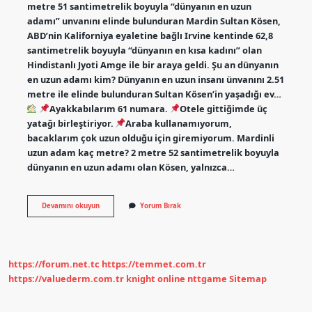
metre 51 santimetrelik boyuyla “dünyanın en uzun
adamı” unvanını elinde bulunduran Mardin Sultan Kösen,
ABD’nin Kaliforniya eyaletine bağlı Irvine kentinde 62,8
santimetrelik boyuyla “dünyanın en kısa kadını” olan
Hindistanlı Jyoti Amge ile bir araya geldi. Şu an dünyanın
en uzun adamı kim? Dünyanın en uzun insanı ünvanını 2.51
metre ile elinde bulunduran Sultan Kösen’in yaşadığı ev…
Ayakkabılarım 61 numara.
Otele gittiğimde üç
yatağı birleştiriyor.
Araba kullanamıyorum,
bacaklarım çok uzun olduğu için giremiyorum. Mardinli
uzun adam kaç metre? 2 metre 52 santimetrelik boyuyla
dünyanın en uzun adamı olan Kösen, yalnızca…
Türkiyenin
Devamını okuyun
Yorum Bırak
En
Uzun
Adamı
Kaç
https://forum.net.tc
https://temmet.com.tr
https://valuederm.com.tr
knight online
nttgame
Sitemap