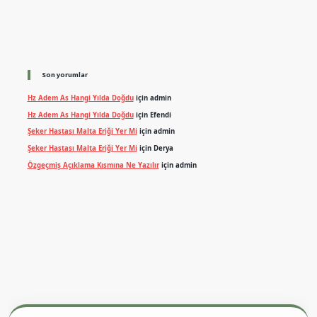
Son yorumlar
Hz Adem As Hangi Yılda Doğdu
için
admin
Hz Adem As Hangi Yılda Doğdu
için
Efendi
Şeker Hastası Malta Eriği Yer Mi
için
admin
Şeker Hastası Malta Eriği Yer Mi
için
Derya
Özgeçmiş Açıklama Kısmına Ne Yazılır
için
admin
exper.xyz
m elexbet