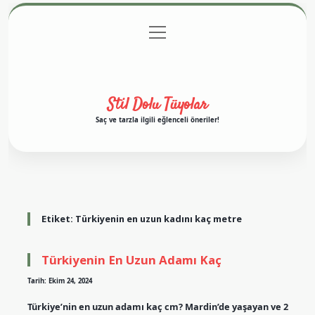
menüyü
Anasayfa
Gizlilik Politikası
Yasal Uyarı
aç
Hakkımızda
Stil Dolu Tüyolar
Saç ve tarzla ilgili eğlenceli öneriler!
Etiket:
Türkiyenin en uzun kadını kaç metre
Türkiyenin En Uzun Adamı Kaç
Tarih: Ekim 24, 2024
Türkiye’nin en uzun adamı kaç cm? Mardin’de yaşayan ve 2