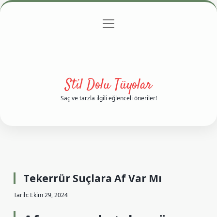
menüyü
Anasayfa
Gizlilik Politikası
Yasal Uyarı
aç
Hakkımızda
Stil Dolu Tüyolar
Saç ve tarzla ilgili eğlenceli öneriler!
Tekerrür Suçlara Af Var Mı
Tarih: Ekim 29, 2024