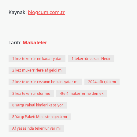
Kaynak:
blogcum.com.tr
Tarih:
Makaleler
1 kez tekerrür ne kadar yatar
1 tekerrür cezası Nedir
2 kez mükerrirlere af geldi mi
2 kez tekerrür cezanın hepsini yatar mı
2024 affı çıktı mı
3 kez tekerrür olur mu
4te 4 mükerrer ne demek
8 Yargı Paketi kimleri kapsıyor
8 Yargı Paketi Meclisten geçti mi
Af yasasında tekerrür var mı