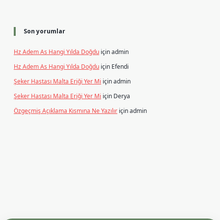
Son yorumlar
Hz Adem As Hangi Yılda Doğdu
için
admin
Hz Adem As Hangi Yılda Doğdu
için
Efendi
Şeker Hastası Malta Eriği Yer Mi
için
admin
Şeker Hastası Malta Eriği Yer Mi
için
Derya
Özgeçmiş Açıklama Kısmına Ne Yazılır
için
admin
resi
betexper.xyz
m elexbet