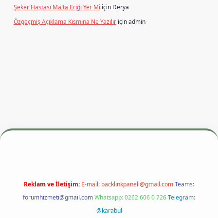
Şeker Hastası Malta Eriği Yer Mi
için
Derya
Özgeçmiş Açıklama Kısmına Ne Yazılır
için
admin
adresi
betexper.xyz
m elexbet
Reklam ve İletişim:
E-mail:
backlinkpaneli@gmail.com
Teams:
forumhizmeti@gmail.com
Whatsapp: 0262 606 0 726
Telegram:
@karabul