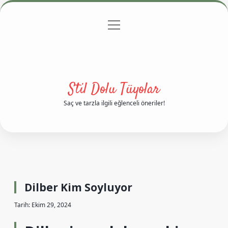
menüyü
Anasayfa
Gizlilik Politikası
Yasal Uyarı
aç
Hakkımızda
Stil Dolu Tüyolar
Saç ve tarzla ilgili eğlenceli öneriler!
Dilber Kim Soyluyor
Tarih: Ekim 29, 2024