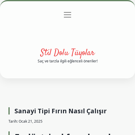
menüyü
Anasayfa
Gizlilik Politikası
Yasal Uyarı
aç
Hakkımızda
Stil Dolu Tüyolar
Saç ve tarzla ilgili eğlenceli öneriler!
Sanayi Tipi Fırın Nasıl Çalışır
Tarih: Ocak 21, 2025