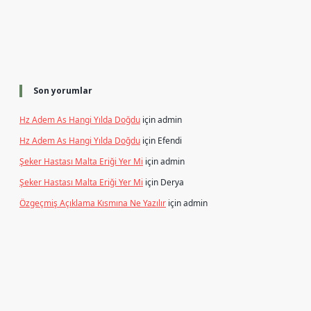
Son yorumlar
Hz Adem As Hangi Yılda Doğdu
için
admin
Hz Adem As Hangi Yılda Doğdu
için
Efendi
Şeker Hastası Malta Eriği Yer Mi
için
admin
Şeker Hastası Malta Eriği Yer Mi
için
Derya
Özgeçmiş Açıklama Kısmına Ne Yazılır
için
admin