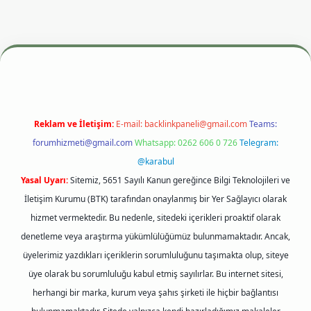
si
betexper.xyz
m elexbet
Reklam ve İletişim:
E-mail:
backlinkpaneli@gmail.com
Teams:
forumhizmeti@gmail.com
Whatsapp: 0262 606 0 726
Telegram:
@karabul
Yasal Uyarı:
Sitemiz, 5651 Sayılı Kanun gereğince Bilgi Teknolojileri ve
İletişim Kurumu (BTK) tarafından onaylanmış bir Yer Sağlayıcı olarak
hizmet vermektedir. Bu nedenle, sitedeki içerikleri proaktif olarak
denetleme veya araştırma yükümlülüğümüz bulunmamaktadır. Ancak,
üyelerimiz yazdıkları içeriklerin sorumluluğunu taşımakta olup, siteye
üye olarak bu sorumluluğu kabul etmiş sayılırlar. Bu internet sitesi,
herhangi bir marka, kurum veya şahıs şirketi ile hiçbir bağlantısı