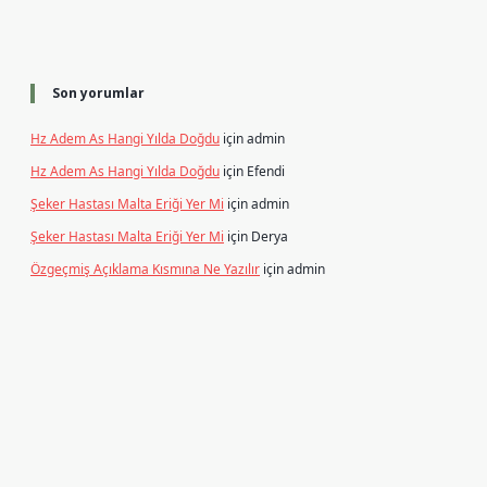
Son yorumlar
Hz Adem As Hangi Yılda Doğdu
için
admin
Hz Adem As Hangi Yılda Doğdu
için
Efendi
Şeker Hastası Malta Eriği Yer Mi
için
admin
Şeker Hastası Malta Eriği Yer Mi
için
Derya
Özgeçmiş Açıklama Kısmına Ne Yazılır
için
admin