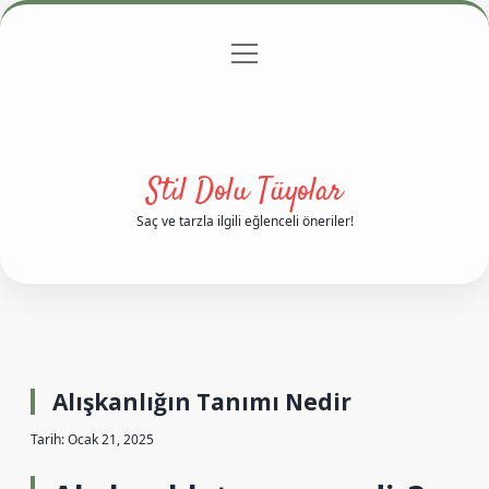
menüyü
Anasayfa
Gizlilik Politikası
Yasal Uyarı
aç
Hakkımızda
Stil Dolu Tüyolar
Saç ve tarzla ilgili eğlenceli öneriler!
Alışkanlığın Tanımı Nedir
Tarih: Ocak 21, 2025