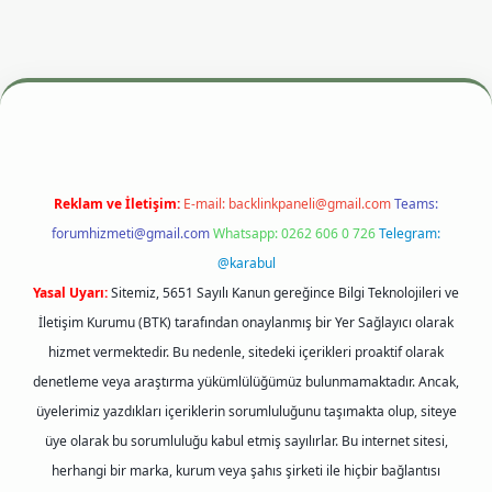
esi
betexper.xyz
m elexbet
Reklam ve İletişim:
E-mail:
backlinkpaneli@gmail.com
Teams:
forumhizmeti@gmail.com
Whatsapp: 0262 606 0 726
Telegram:
@karabul
Yasal Uyarı:
Sitemiz, 5651 Sayılı Kanun gereğince Bilgi Teknolojileri ve
İletişim Kurumu (BTK) tarafından onaylanmış bir Yer Sağlayıcı olarak
hizmet vermektedir. Bu nedenle, sitedeki içerikleri proaktif olarak
denetleme veya araştırma yükümlülüğümüz bulunmamaktadır. Ancak,
üyelerimiz yazdıkları içeriklerin sorumluluğunu taşımakta olup, siteye
üye olarak bu sorumluluğu kabul etmiş sayılırlar. Bu internet sitesi,
herhangi bir marka, kurum veya şahıs şirketi ile hiçbir bağlantısı