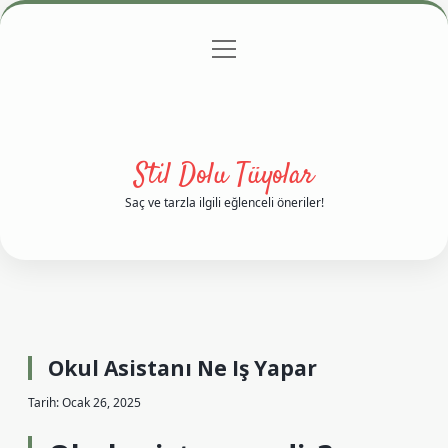
menüyü
Anasayfa
Gizlilik Politikası
Yasal Uyarı
aç
Hakkımızda
Stil Dolu Tüyolar
Saç ve tarzla ilgili eğlenceli öneriler!
Okul Asistanı Ne Iş Yapar
Tarih: Ocak 26, 2025