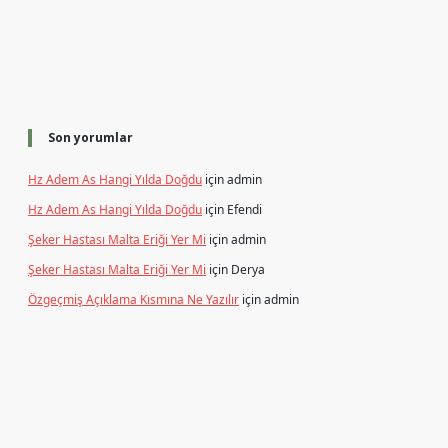
Son yorumlar
Hz Adem As Hangi Yılda Doğdu
için
admin
Hz Adem As Hangi Yılda Doğdu
için
Efendi
Şeker Hastası Malta Eriği Yer Mi
için
admin
Şeker Hastası Malta Eriği Yer Mi
için
Derya
Özgeçmiş Açıklama Kısmına Ne Yazılır
için
admin