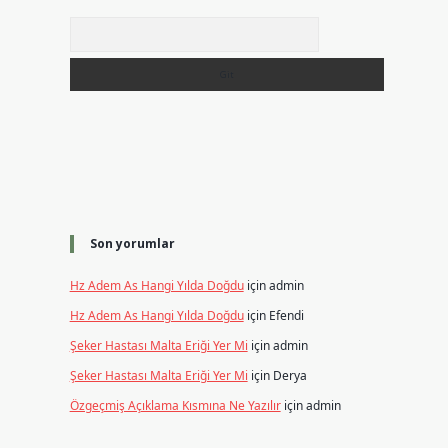
Arama
Son yorumlar
Hz Adem As Hangi Yılda Doğdu
için
admin
Hz Adem As Hangi Yılda Doğdu
için
Efendi
Şeker Hastası Malta Eriği Yer Mi
için
admin
Şeker Hastası Malta Eriği Yer Mi
için
Derya
Özgeçmiş Açıklama Kısmına Ne Yazılır
için
admin