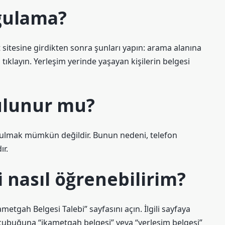
gulama?
 sitesine girdikten sonra şunları yapın: arama alanına
tıklayın. Yerleşim yerinde yaşayan kişilerin belgesi
ulunur mu?
bulmak mümkün değildir. Bunun nedeni, telefon
ır.
 nasıl öğrenebilirim?
kametgah Belgesi Talebi” sayfasını açın. İlgili sayfaya
çubuğuna “ikametgah belgesi” veya “yerleşim belgesi”