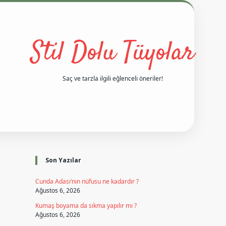
Stil Dolu Tüyolar
Saç ve tarzla ilgili eğlenceli öneriler!
Sidebar
vd casino giriş
ilbet casino
ilbet yeni giriş
Betexper giriş adres
Son Yazılar
Cunda Adası’nın nüfusu ne kadardır ?
Ağustos 6, 2026
Kumaş boyama da sıkma yapılır mı ?
Ağustos 6, 2026