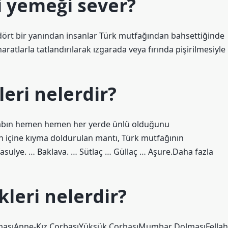
i yemeği sever?
ört bir yanından insanlar Türk mutfağından bahsettiğinde
haratlarla tatlandırılarak ızgarada veya fırında pişirilmesiyle
eri nelerdir?
abın hemen hemen her yerde ünlü olduğunu
 içine kıyma doldurulan mantı, Türk mutfağının
fasulye. … Baklava. … Sütlaç … Güllaç … Aşure.Daha fazla
leri nelerdir?
masıAnne-Kız ÇorbasıYüksük ÇorbasıMumbar DolmasıFellah