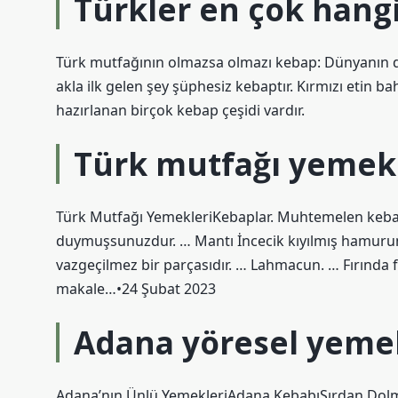
Türkler en çok hang
Türk mutfağının olmazsa olmazı kebap: Dünyanın d
akla ilk gelen şey şüphesiz kebaptır. Kırmızı etin ba
hazırlanan birçok kebap çeşidi vardır.
Türk mutfağı yemekl
Türk Mutfağı YemekleriKebaplar. Muhtemelen keb
duymuşsunuzdur. … Mantı İncecik kıyılmış hamurun
vazgeçilmez bir parçasıdır. … Lahmacun. … Fırında 
makale…•24 Şubat 2023
Adana yöresel yemek
Adana’nın Ünlü YemekleriAdana KebabıŞırdan Dol