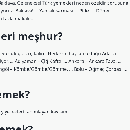
 Baklava. Geleneksel Türk yemekleri neden özeldir sorusuna
iyoruz: Baklava! … Yaprak sarması … Pide. … Döner. …
ha fazla makale…
leri meşhur?
et yolculuğuna çıkalım. Herkesin hayran olduğu Adana
kiyor. … Adıyaman – Çiğ Köfte. … Ankara – Ankara Tava. …
… Bingöl – Kömbe/Gömbe/Gömme. … Bolu – Oğmaç Çorbası …
demek?
an yiyecekleri tanımlayan kavram.
demek?