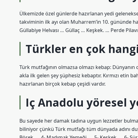
Ülkemizde özel günlerde hazırlanan yedi geleneksel 
takviminin ilk ayı olan Muharrem’in 10. gününde haz
Güllabiye Helvası … Güllaç … Keşkek. … Perde Pilav
Türkler en çok hang
Türk mutfağının olmazsa olmazı kebap: Dünyanın d
akla ilk gelen şey şüphesiz kebaptır. Kırmızı etin ba
hazırlanan birçok kebap çeşidi vardır.
Iç Anadolu yöresel y
Bu sayede her damak tadına uygun lezzetler bulma
biliniyor çünkü Türk mutfağı tüm dünyada adını du
Börek. … 4- Madımak Yemeği. … 5- Keşkek. … 6- Sür