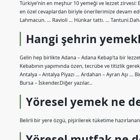
Türkiye’nin en meşhur 10 yemeği ve lezzet zirvesi:
en özel cevaplardan biriyle önerilerimize devam ed
Lahmacun. … Ravioli … Hünkar tattı. … Tantuni.Da
Hangi şehrin yemek
Gelin hep birlikte Adana – Adana Kebap’ta bir lezz
Kebabının yapımında özen, tecrübe ve titizlik gere
Antalya – Antalya Piyazı … Ardahan – Ayran Aşı 
Bursa – İskender.Diğer yazılar…
Yöresel yemek ne 
Belirli bir yere özgü, pişirilerek tüketime hazırlan
Yöresel mutfak ne 