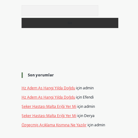
Arama
Son yorumlar
Hz Adem As Hangi Yılda Doğdu
için
admin
Hz Adem As Hangi Yılda Doğdu
için
Efendi
Şeker Hastası Malta Eriği Yer Mi
için
admin
ğ
Şeker Hastası Malta Eriği Yer Mi
için
Derya
Özgeçmiş Açıklama Kısmına Ne Yazılır
için
admin