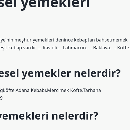
sel yemekleri
rkiye’nin meşhur yemekleri denince kebaptan bahsetmemek
it kebap vardır. … Ravioli … Lahmacun. … Baklava. … Köfte
esel yemekler nelerdir?
Çiğköfte.Adana Kebabı.Mercimek Köfte.Tarhana
19
yemekleri nelerdir?