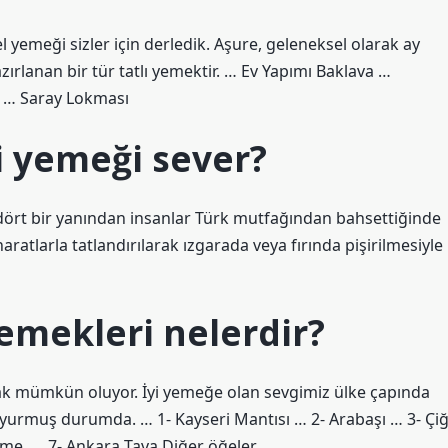
yemeği sizler için derledik. Aşure, geleneksel olarak ay
ırlanan bir tür tatlı yemektir. … Ev Yapımı Baklava …
ı … Saray Lokması
i yemeği sever?
ört bir yanından insanlar Türk mutfağından bahsettiğinde
haratlarla tatlandırılarak ızgarada veya fırında pişirilmesiyle
emekleri nelerdir?
k mümkün oluyor. İyi yemeğe olan sevgimiz ülke çapında
yurmuş durumda. … 1- Kayseri Mantısı … 2- Arabaşı … 3- Çi
me. … 7- Ankara Tava.Diğer öğeler…