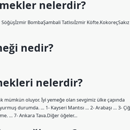
emekler nelerdir?
 Söğüşİzmir BombaŞambali Tatlısıİzmir Köfte.KokoreçSakız
meği nedir?
ekleri nelerdir?
k mümkün oluyor. İyi yemeğe olan sevgimiz ülke çapında
yurmuş durumda. … 1- Kayseri Mantısı … 2- Arabaşı … 3- Çi
me. … 7- Ankara Tava.Diğer öğeler…