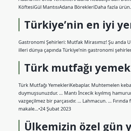
KöftesiGül MantısıAdana BörekleriDaha fazla ürü
Türkiye’nin en iyi y
Gastronomi Şehirleri: Mutfak Mirasımız! Şu anda UN
illeri dünya çapında Türkiye’nin gastronomi şehirleri
Türk mutfağı yemekl
Türk Mutfağı YemekleriKebaplar. Muhtemelen keb
duymuşsunuzdur. … Mantı İncecik kıyılmış hamurun
vazgeçilmez bir parçasıdır. … Lahmacun. … Fırında 
makale…•24 Şubat 2023
Ülkemizin özel gün 