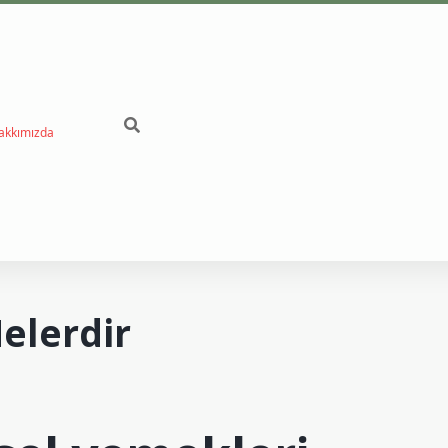
akkımızda
betc
elerdir