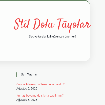
Stil Dolu Tüyolar
Saç ve tarzla ilgili eğlenceli öneriler!
Sidebar
i
vd casino giriş
ilbet casino
ilbet yeni giriş
Betexper giriş adre
Son Yazılar
Cunda Adası’nın nüfusu ne kadardır ?
Ağustos 6, 2026
Kumaş boyama da sıkma yapılır mı ?
Ağustos 6, 2026