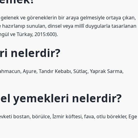
 gelenek ve göreneklerin bir araya gelmesiyle ortaya çıkan,
 hazırlanıp sunulan, dinsel veya millî duygularla tasarlanan
ngül ve Türkay, 2015:600).
i nelerdir?
 Lahmacun, Aşure, Tandır Kebabı, Sütlaç, Yaprak Sarma,
el yemekleri nelerdir?
keti bostan, börülce, İzmir köftesi, fava, otlu börekler, Ege