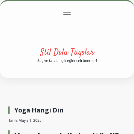
menüyü
Anasayfa
Gizlilik Politikası
Yasal Uyarı
aç
Hakkımızda
Stil Dolu Tüyolar
Saç ve tarzla ilgili eğlenceli öneriler!
Yoga Hangi Din
Tarih: Mayıs 1, 2025