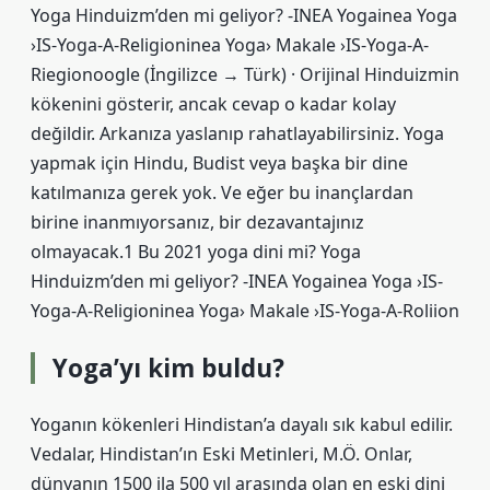
Yoga Hinduizm’den mi geliyor? -INEA Yogainea Yoga
›IS-Yoga-A-Religioninea Yoga› Makale ›IS-Yoga-A-
Riegionoogle (İngilizce → Türk) · Orijinal Hinduizmin
kökenini gösterir, ancak cevap o kadar kolay
değildir. Arkanıza yaslanıp rahatlayabilirsiniz. Yoga
yapmak için Hindu, Budist veya başka bir dine
katılmanıza gerek yok. Ve eğer bu inançlardan
birine inanmıyorsanız, bir dezavantajınız
olmayacak.1 Bu 2021 yoga dini mi? Yoga
Hinduizm’den mi geliyor? -INEA Yogainea Yoga ›IS-
Yoga-A-Religioninea Yoga› Makale ›IS-Yoga-A-Roliion
Yoga’yı kim buldu?
Yoganın kökenleri Hindistan’a dayalı sık kabul edilir.
Vedalar, Hindistan’ın Eski Metinleri, M.Ö. Onlar,
dünyanın 1500 ila 500 yıl arasında olan en eski dini