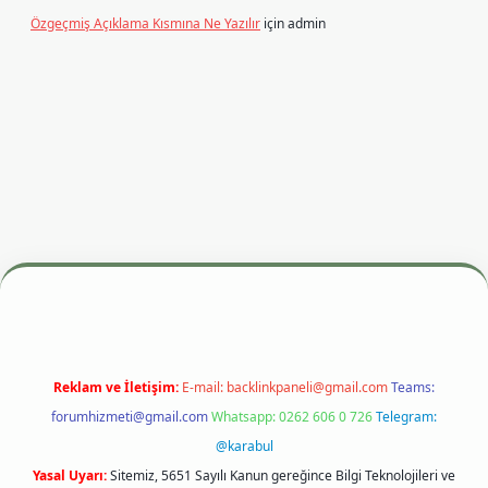
Özgeçmiş Açıklama Kısmına Ne Yazılır
için
admin
dresi
betexper.xyz
m elexbet
Reklam ve İletişim:
E-mail:
backlinkpaneli@gmail.com
Teams:
forumhizmeti@gmail.com
Whatsapp: 0262 606 0 726
Telegram:
@karabul
Yasal Uyarı:
Sitemiz, 5651 Sayılı Kanun gereğince Bilgi Teknolojileri ve