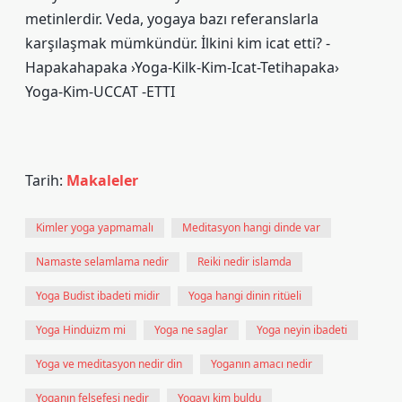
metinlerdir. Veda, yogaya bazı referanslarla
karşılaşmak mümkündür. İlkini kim icat etti? -
Hapakahapaka ›Yoga-Kilk-Kim-Icat-Tetihapaka›
Yoga-Kim-UCCAT -ETTI
Tarih:
Makaleler
Kimler yoga yapmamalı
Meditasyon hangi dinde var
Namaste selamlama nedir
Reiki nedir islamda
Yoga Budist ibadeti midir
Yoga hangi dinin ritüeli
Yoga Hinduizm mi
Yoga ne saglar
Yoga neyin ibadeti
Yoga ve meditasyon nedir din
Yoganın amacı nedir
Yoganın felsefesi nedir
Yogayı kim buldu