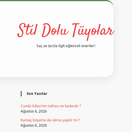
Stil Dolu Tüyolar
Saç ve tarzla ilgili eğlenceli öneriler!
Sidebar
betci
vd casino giriş
ilbet casino
ilbet yeni giriş
Betexper g
Son Yazılar
Cunda Adası’nın nüfusu ne kadardır ?
Ağustos 6, 2026
Kumaş boyama da sıkma yapılır mı ?
Ağustos 6, 2026