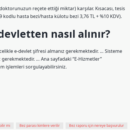
doktorunuzun reçete ettiği miktar) karşılar. Kısacası, tesis
49 kodlu hasta bezi/hasta külotu bezi 3,76 TL + %10 KDV).
evletten nasıl alınır?
likle e-devlet şifresi almanız gerekmektedir. … Sisteme
z gerekmektedir. … Ana sayfadaki “E-Hizmetler”
işlemleri sorgulayabilirsiniz.
ilir mi
Bez parası kimlere verilir
Bez raporu için nereye başvurulur