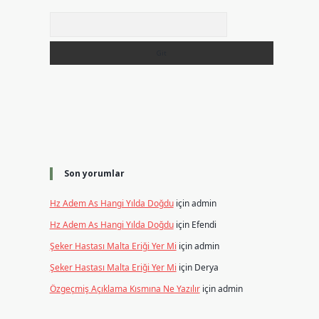
Arama
Son yorumlar
Hz Adem As Hangi Yılda Doğdu
için
admin
Hz Adem As Hangi Yılda Doğdu
için
Efendi
Şeker Hastası Malta Eriği Yer Mi
için
admin
Şeker Hastası Malta Eriği Yer Mi
için
Derya
Özgeçmiş Açıklama Kısmına Ne Yazılır
için
admin