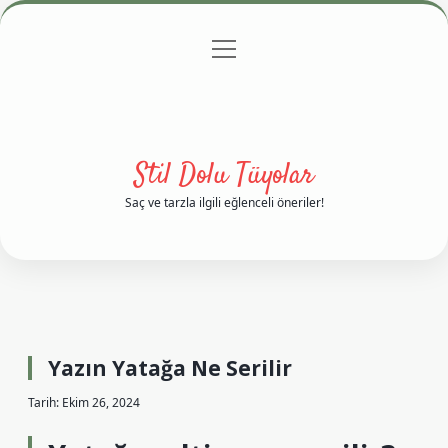
menüyü
Anasayfa
Gizlilik Politikası
Yasal Uyarı
aç
Hakkımızda
Stil Dolu Tüyolar
Saç ve tarzla ilgili eğlenceli öneriler!
Yazın Yatağa Ne Serilir
Tarih: Ekim 26, 2024