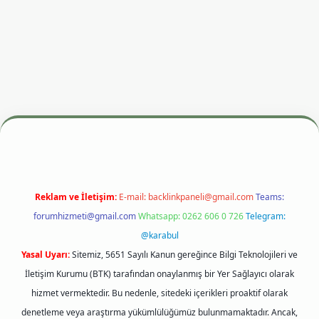
betexper.xyz
m elexbet
Reklam ve İletişim:
E-mail:
backlinkpaneli@gmail.com
Teams:
forumhizmeti@gmail.com
Whatsapp: 0262 606 0 726
Telegram:
@karabul
Yasal Uyarı:
Sitemiz, 5651 Sayılı Kanun gereğince Bilgi Teknolojileri ve
İletişim Kurumu (BTK) tarafından onaylanmış bir Yer Sağlayıcı olarak
hizmet vermektedir. Bu nedenle, sitedeki içerikleri proaktif olarak
denetleme veya araştırma yükümlülüğümüz bulunmamaktadır. Ancak,