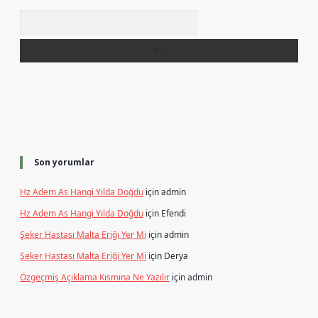
Arama
Son yorumlar
Hz Adem As Hangi Yılda Doğdu
için
admin
Hz Adem As Hangi Yılda Doğdu
için
Efendi
Şeker Hastası Malta Eriği Yer Mi
için
admin
Şeker Hastası Malta Eriği Yer Mi
için
Derya
Özgeçmiş Açıklama Kısmına Ne Yazılır
için
admin