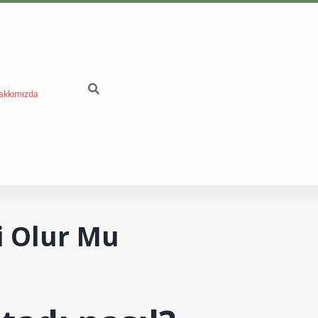
akkımızda
betci
li Olur Mu