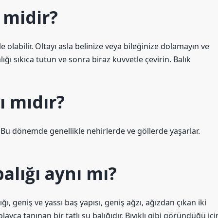
i midir?
bile olabilir. Oltayı asla belinize veya bileğinize dolamayın ve
ı sıkıca tutun ve sonra biraz kuvvetle çevirin. Balık
ğı mıdır?
ir. Bu dönemde genellikle nehirlerde ve göllerde yaşarlar.
balığı aynı mı?
ğı, geniş ve yassı baş yapısı, geniş ağzı, ağızdan çıkan iki
ayca tanınan bir tatlı su balığıdır. Bıyıklı gibi göründüğü içi