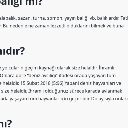
balığı mı?
abalık, sazan, turna, somon, yayın balığı vb. balıklardır. Tatl
dir. Bu nedenle ne zaman lezzetli olduklarını bilmek ve buna
ıdır?
ve yolcuların geçim kaynağı olarak size helaldir. İhramlı
nlara göre “deniz avcılığı” ifadesi orada yaşayan tüm
e helaldir. 15 Şubat 2018 (5:96) Yabani deniz hayvanları ve
ak size helaldir. İhramlı olduğunuz sürece karada avlanmak
rada yaşayan tüm hayvanlar için geçerlidir. Dolayısıyla onları
mı?