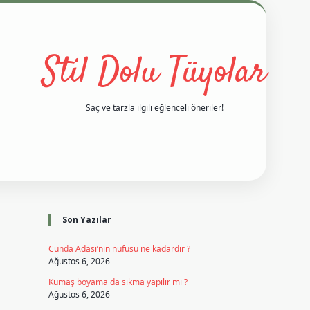
Stil Dolu Tüyolar
Saç ve tarzla ilgili eğlenceli öneriler!
Sidebar
vd casino giriş
ilbet casino
ilbet yeni giriş
Betexper giriş adres
Son Yazılar
Cunda Adası’nın nüfusu ne kadardır ?
Ağustos 6, 2026
Kumaş boyama da sıkma yapılır mı ?
Ağustos 6, 2026