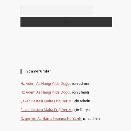
Arama
Son yorumlar
Hz Adem As Hangi Yılda Doğdu
için
admin
Hz Adem As Hangi Yılda Doğdu
için
Efendi
Şeker Hastası Malta Eriği Yer Mi
için
admin
Şeker Hastası Malta Eriği Yer Mi
için
Derya
Özgeçmiş Açıklama Kısmına Ne Yazılır
için
admin