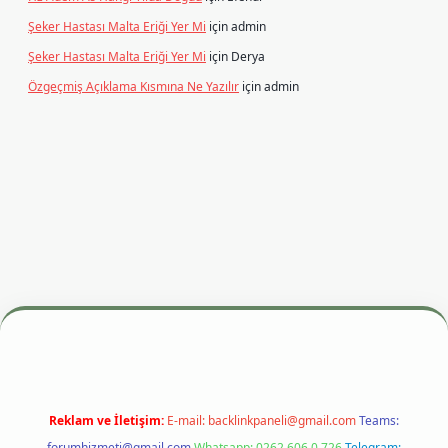
Şeker Hastası Malta Eriği Yer Mi
için
admin
Şeker Hastası Malta Eriği Yer Mi
için
Derya
Özgeçmiş Açıklama Kısmına Ne Yazılır
için
admin
dresi
betexper.xyz
m elexbet
Reklam ve İletişim:
E-mail:
backlinkpaneli@gmail.com
Teams:
forumhizmeti@gmail.com
Whatsapp: 0262 606 0 726
Telegram: