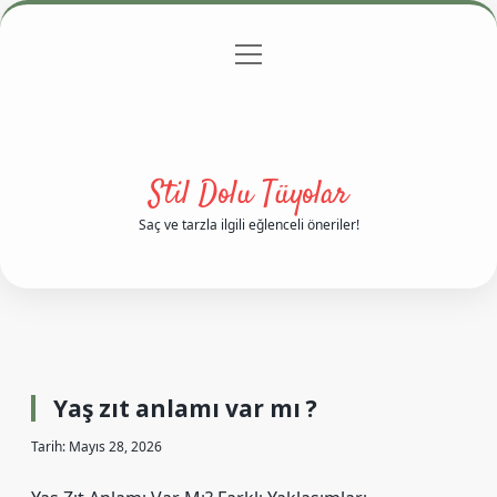
menüyü
Anasayfa
Gizlilik Politikası
Yasal Uyarı
aç
Hakkımızda
Stil Dolu Tüyolar
Saç ve tarzla ilgili eğlenceli öneriler!
Yaş zıt anlamı var mı ?
Tarih: Mayıs 28, 2026