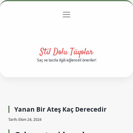
menüyü
Anasayfa
Gizlilik Politikası
Yasal Uyarı
aç
Hakkımızda
Stil Dolu Tüyolar
Saç ve tarzla ilgili eğlenceli öneriler!
Yanan Bir Ateş Kaç Derecedir
Tarih: Ekim 24, 2024