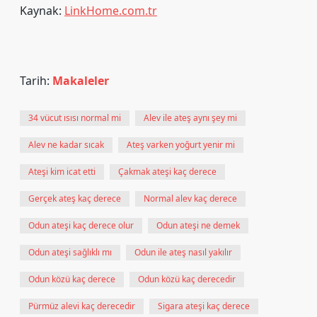
Kaynak:
LinkHome.com.tr
Tarih:
Makaleler
34 vücut ısısı normal mi
Alev ile ateş aynı şey mi
Alev ne kadar sıcak
Ateş varken yoğurt yenir mi
Ateşi kim icat etti
Çakmak ateşi kaç derece
Gerçek ateş kaç derece
Normal alev kaç derece
Odun ateşi kaç derece olur
Odun ateşi ne demek
Odun ateşi sağlıklı mı
Odun ile ateş nasıl yakılır
Odun közü kaç derece
Odun közü kaç derecedir
Pürmüz alevi kaç derecedir
Sigara ateşi kaç derece