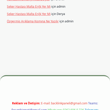
Şeker Hastası Malta Eriği Yer Mi
için
admin
Şeker Hastası Malta Eriği Yer Mi
için
Derya
Özgeçmiş Açıklama Kısmına Ne Yazılır
için
admin
esi
betexper.xyz
m elexbet
Reklam ve İletişim:
E-mail:
backlinkpaneli@gmail.com
Teams:
forumhizmeti@gmail.com
Whatsapp: 0262 606 0 726
Telegram: