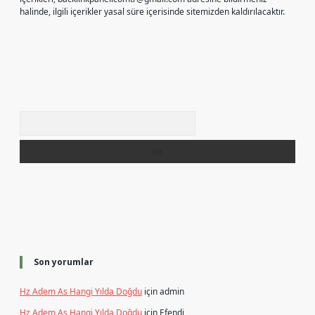
halinde, ilgili içerikler yasal süre içerisinde sitemizden kaldırılacaktır.
Arama
Son yorumlar
Hz Adem As Hangi Yılda Doğdu
için
admin
Hz Adem As Hangi Yılda Doğdu
için
Efendi