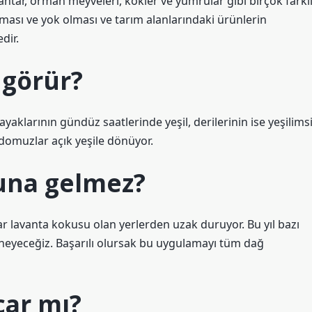
antar, orman meyveleri, kökler ve yumrular gibi birçok farkl
lması ve yok olması ve tarım alanlarındaki ürünlerin
dir.
 görür?
ayaklarının gündüz saatlerinde yeşil, derilerinin ise yeşilims
 domuzlar açık yeşile dönüyor.
una gelmez?
 lavanta kokusu olan yerlerden uzak duruyor. Bu yıl bazı
 deneyeceğiz. Başarılı olursak bu uygulamayı tüm dağ
çar mı?