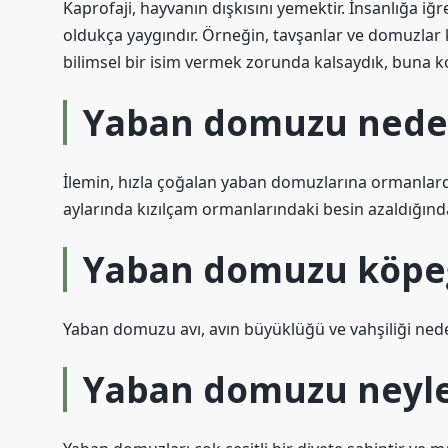
Kaprofaji, hayvanın dışkısını yemektir. İnsanlığa i
oldukça yaygındır. Örneğin, tavşanlar ve domuzlar k
bilimsel bir isim vermek zorunda kalsaydık, buna kop
Yaban domuzu neden
İlemin, hızla çoğalan yaban domuzlarına ormanlardak
aylarında kızılçam ormanlarındaki besin azaldığında ç
Yaban domuzu köpeğe
Yaban domuzu avı, avın büyüklüğü ve vahşiliği nedeniy
Yaban domuzu neyle