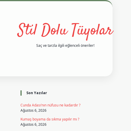
Stil Dolu Tüyolar
Saç ve tarzla ilgili eğlenceli öneriler!
Sidebar
vd casino giriş
ilbet casino
ilbet yeni giriş
Betexper giriş adres
Son Yazılar
Cunda Adası’nın nüfusu ne kadardır ?
Ağustos 6, 2026
Kumaş boyama da sıkma yapılır mı ?
Ağustos 6, 2026