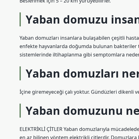
Beslenmek için 5 – 20 km yürüyebilirler.
Yaban domuzu insan
Yaban domuzları insanlara bulaşabilen çeşitli hastalık
enfekte hayvanlarda doğumda bulunan bakteriler tar
sistemlerinde iltihaplanma gibi semptomlara neden 
Yaban domuzları ne
İçine giremeyeceği çalı yoktur. Gündüzleri dikenli ve
Yaban domuzunu ne 
ELEKTRİKLİ ÇİTLER Yaban domuzlarıyla mücadelede 
en az bilinen yöntem elektrikli çitlerdir. Domuzlara ka