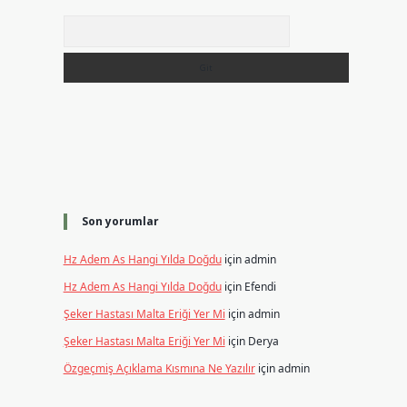
Arama
Son yorumlar
Hz Adem As Hangi Yılda Doğdu
için
admin
Hz Adem As Hangi Yılda Doğdu
için
Efendi
Şeker Hastası Malta Eriği Yer Mi
için
admin
Şeker Hastası Malta Eriği Yer Mi
için
Derya
Özgeçmiş Açıklama Kısmına Ne Yazılır
için
admin