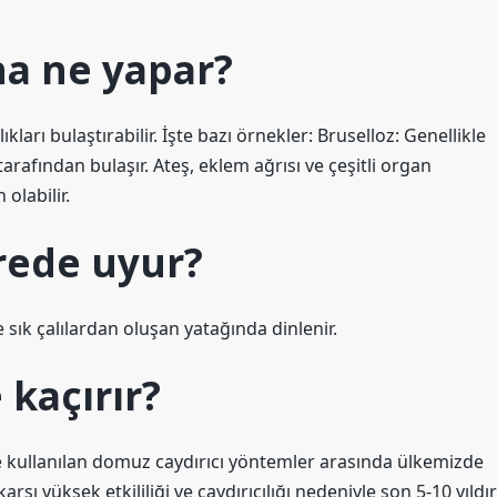
a ne yapar?
ları bulaştırabilir. İşte bazı örnekler: Bruselloz: Genellikle
afından bulaşır. Ateş, eklem ağrısı ve çeşitli organ
olabilir.
rede uyur?
 sık çalılardan oluşan yatağında dinlenir.
kaçırır?
kullanılan domuz caydırıcı yöntemler arasında ülkemizde
rşı yüksek etkililiği ve caydırıcılığı nedeniyle son 5-10 yıldır