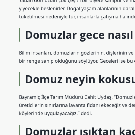
Yaban domuzları çok çeşitli bir diyete sahiptir ve m
yiyecekle beslenirler. Doğal yaşam alanlarının dara
tüketilmesi nedeniyle tür, insanlarla çatışma halinde
Domuzlar gece nasıl
Bilim insanları, domuzların gözlerinin, dişlerinin ve 
bir renge sahip olduğunu söylüyor. Geceleri ise bu
Domuz neyin kokus
Bayramiç İlçe Tarım Müdürü Cahit Uydaş, “Domuzlar
üreticilerin sınırlarına lavanta fidanı ekeceğiz ve
köylerinde uygulayacağız.” dedi.
Domuzlar ışıktan ka