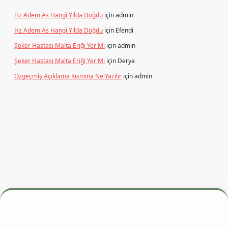
Hz Adem As Hangi Yılda Doğdu
için
admin
Hz Adem As Hangi Yılda Doğdu
için
Efendi
Şeker Hastası Malta Eriği Yer Mi
için
admin
Şeker Hastası Malta Eriği Yer Mi
için
Derya
Özgeçmiş Açıklama Kısmına Ne Yazılır
için
admin
si
betexper.xyz
m elexbet