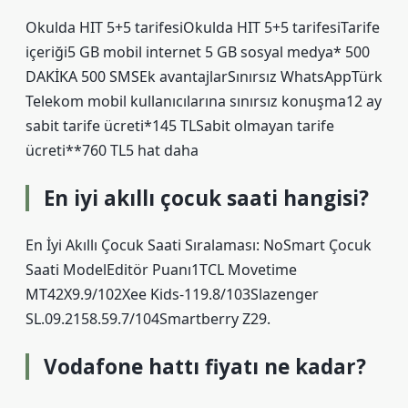
Okulda HIT 5+5 tarifesiOkulda HIT 5+5 tarifesi​Tarife
içeriği5 GB mobil internet 5 GB sosyal medya* 500
DAKİKA 500 SMSEk avantajlarSınırsız WhatsAppTürk
Telekom mobil kullanıcılarına sınırsız konuşma12 ay
sabit tarife ücreti*145 TLSabit olmayan tarife
ücreti**760 TL5 hat daha
En iyi akıllı çocuk saati hangisi?
En İyi Akıllı Çocuk Saati Sıralaması: NoSmart Çocuk
Saati ModelEditör Puanı1TCL Movetime
MT42X9.9/102Xee Kids-119.8/103Slazenger
SL.09.2158.59.7/104Smartberry Z29.
Vodafone hattı fiyatı ne kadar?