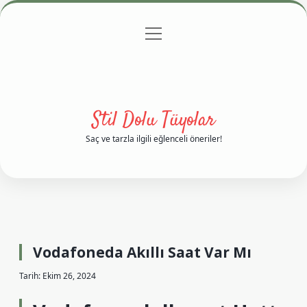
menüyü
Anasayfa
Gizlilik Politikası
Yasal Uyarı
aç
Hakkımızda
Stil Dolu Tüyolar
Saç ve tarzla ilgili eğlenceli öneriler!
Vodafoneda Akıllı Saat Var Mı
Tarih: Ekim 26, 2024