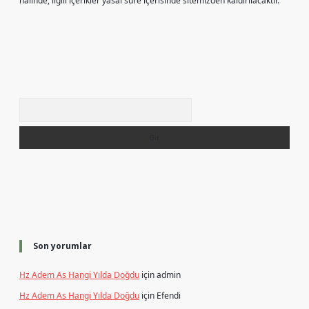
halinde, ilgili içerikler yasal süre içerisinde sitemizden kaldırılacaktır.
Arama
Son yorumlar
Hz Adem As Hangi Yılda Doğdu
için
admin
Hz Adem As Hangi Yılda Doğdu
için
Efendi