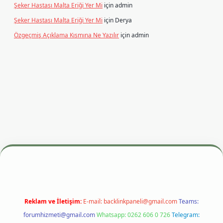
Şeker Hastası Malta Eriği Yer Mi
için
admin
Şeker Hastası Malta Eriği Yer Mi
için
Derya
Özgeçmiş Açıklama Kısmına Ne Yazılır
için
admin
 adresi
betexper.xyz
m elexbet
Reklam ve İletişim:
E-mail:
backlinkpaneli@gmail.com
Teams:
forumhizmeti@gmail.com
Whatsapp: 0262 606 0 726
Telegram: