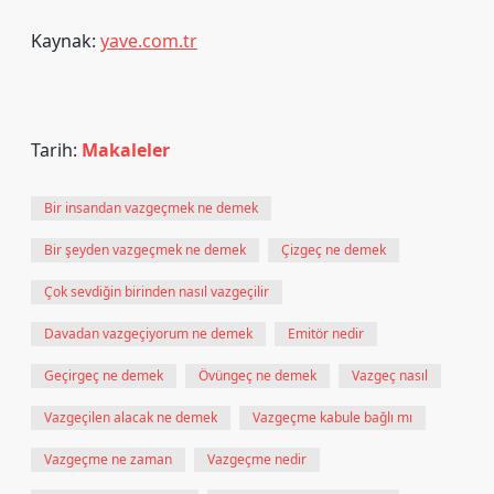
Kaynak:
yave.com.tr
Tarih:
Makaleler
Bir insandan vazgeçmek ne demek
Bir şeyden vazgeçmek ne demek
Çizgeç ne demek
Çok sevdiğin birinden nasıl vazgeçilir
Davadan vazgeçiyorum ne demek
Emitör nedir
Geçirgeç ne demek
Övüngeç ne demek
Vazgeç nasıl
Vazgeçilen alacak ne demek
Vazgeçme kabule bağlı mı
Vazgeçme ne zaman
Vazgeçme nedir