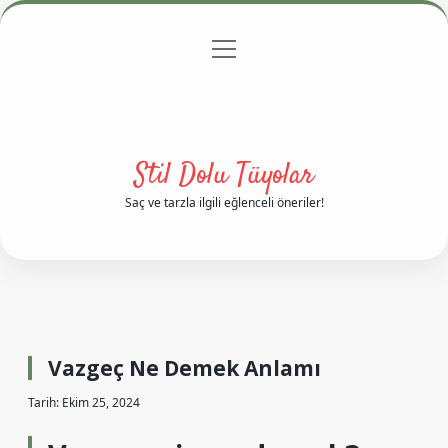
menüyü
Anasayfa
Gizlilik Politikası
Yasal Uyarı
aç
Hakkımızda
Stil Dolu Tüyolar
Saç ve tarzla ilgili eğlenceli öneriler!
Vazgeç Ne Demek Anlamı
Tarih: Ekim 25, 2024