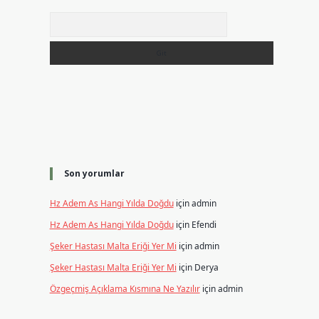
Arama
Son yorumlar
Hz Adem As Hangi Yılda Doğdu
için
admin
Hz Adem As Hangi Yılda Doğdu
için
Efendi
Şeker Hastası Malta Eriği Yer Mi
için
admin
Şeker Hastası Malta Eriği Yer Mi
için
Derya
Özgeçmiş Açıklama Kısmına Ne Yazılır
için
admin