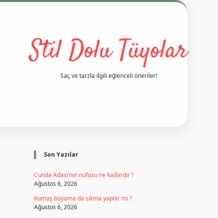
Stil Dolu Tüyolar
Saç ve tarzla ilgili eğlenceli öneriler!
Sidebar
vd casino giriş
ilbet casino
ilbet yeni giriş
Betexper giriş adres
Son Yazılar
Cunda Adası’nın nüfusu ne kadardır ?
Ağustos 6, 2026
Kumaş boyama da sıkma yapılır mı ?
Ağustos 6, 2026