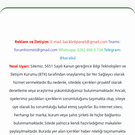
si
betexper.xyz
m elexbet
Reklam ve İletişim:
E-mail:
backlinkpaneli@gmail.com
Teams:
forumhizmeti@gmail.com
Whatsapp: 0262 606 0 726
Telegram:
@karabul
Yasal Uyarı:
Sitemiz, 5651 Sayılı Kanun gereğince Bilgi Teknolojileri ve
İletişim Kurumu (BTK) tarafından onaylanmış bir Yer Sağlayıcı olarak
hizmet vermektedir. Bu nedenle, sitedeki içerikleri proaktif olarak
denetleme veya araştırma yükümlülüğümüz bulunmamaktadır. Ancak,
üyelerimiz yazdıkları içeriklerin sorumluluğunu taşımakta olup, siteye
üye olarak bu sorumluluğu kabul etmiş sayılırlar. Bu internet sitesi,
herhangi bir marka, kurum veya şahıs şirketi ile hiçbir bağlantısı
bulunmamaktadır. Sitede yalnızca kendi hazırladığımız makaleler
paylaşılmaktadır. Burada yer alan içerikler haber niteliği taşımamakta