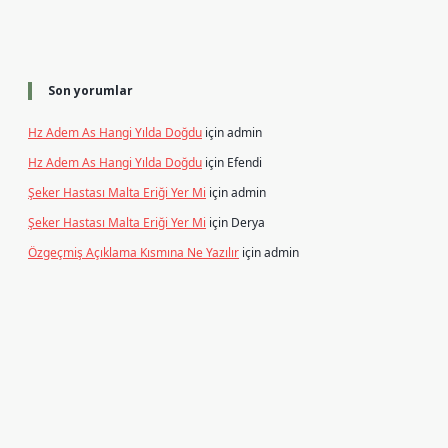
Son yorumlar
Hz Adem As Hangi Yılda Doğdu
için
admin
Hz Adem As Hangi Yılda Doğdu
için
Efendi
Şeker Hastası Malta Eriği Yer Mi
için
admin
Şeker Hastası Malta Eriği Yer Mi
için
Derya
Özgeçmiş Açıklama Kısmına Ne Yazılır
için
admin