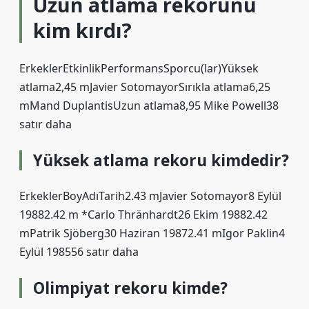
Uzun atlama rekorunu
kim kırdı?
ErkeklerEtkinlikPerformansSporcu(lar)Yüksek
atlama2,45 mJavier SotomayorSırıkla atlama6,25
mMand DuplantisUzun atlama8,95 Mike Powell38
satır daha
Yüksek atlama rekoru kimdedir?
ErkeklerBoyAdıTarih2.43 mJavier Sotomayor8 Eylül
19882.42 m *Carlo Thränhardt26 Ekim 19882.42
mPatrik Sjöberg30 Haziran 19872.41 mIgor Paklin4
Eylül 198556 satır daha
Olimpiyat rekoru kimde?