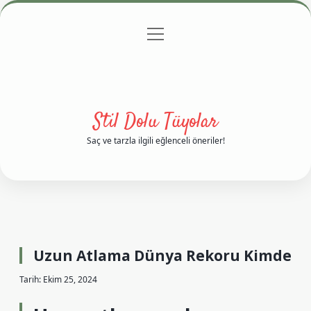
menüyü
Anasayfa
Gizlilik Politikası
Yasal Uyarı
aç
Hakkımızda
Stil Dolu Tüyolar
Saç ve tarzla ilgili eğlenceli öneriler!
Uzun Atlama Dünya Rekoru Kimde
Tarih: Ekim 25, 2024