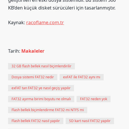
geliştirilen en eski dosya sistemidir. Bu sistem 500
KB’den küçük disket sürücüleri için tasarlanmıştır.
Kaynak:
racoflame.com.tr
Tarih:
Makaleler
32 GB flash bellek nasıl biçimlendirilir
Dosya sistemi FAT32 nedir
exFAT ile FAT32 aynı mı
exFAT tan FAT32 ye nasıl geçiş yapılır
FAT32 ayırma birimi boyutu ne olmalı
FAT32 neden yok
Flash bellek biçimlendirme FAT32 mi NTFS mi
Flash bellek FAT32 nasıl yapılır
SD kart nasıl FAT32 yapılır