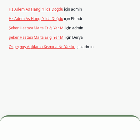
Hz Adem As Hangi Yılda Doğdu
için
admin
Hz Adem As Hangi Yılda Doğdu
için
Efendi
Şeker Hastası Malta Eriği Yer Mi
için
admin
Şeker Hastası Malta Eriği Yer Mi
için
Derya
Özgeçmiş Açıklama Kısmına Ne Yazılır
için
admin
esi
betexper.xyz
m elexbet