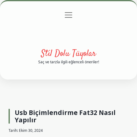
menüyü
Anasayfa
Gizlilik Politikası
Yasal Uyarı
aç
Hakkımızda
Stil Dolu Tüyolar
Saç ve tarzla ilgili eğlenceli öneriler!
Usb Biçimlendirme Fat32 Nasıl
Yapılır
Tarih: Ekim 30, 2024