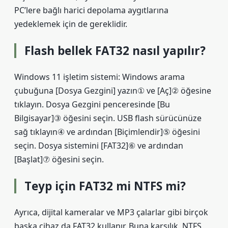
PC’lere bağlı harici depolama aygıtlarına
yedeklemek için de gereklidir.
Flash bellek FAT32 nasıl yapılır?
Windows 11 işletim sistemi: Windows arama
çubuğuna [Dosya Gezgini] yazın① ve [Aç]② öğesine
tıklayın. Dosya Gezgini penceresinde [Bu
Bilgisayar]③ öğesini seçin. USB flash sürücünüze
sağ tıklayın④ ve ardından [Biçimlendir]⑤ öğesini
seçin. Dosya sistemini [FAT32]⑥ ve ardından
[Başlat]⑦ öğesini seçin.
Teyp için FAT32 mi NTFS mi?
Ayrıca, dijital kameralar ve MP3 çalarlar gibi birçok
başka cihaz da FAT32 kullanır. Buna karşılık, NTFS