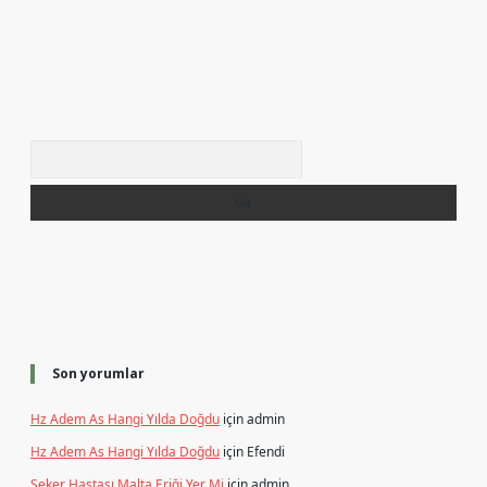
Arama
Son yorumlar
Hz Adem As Hangi Yılda Doğdu
için
admin
Hz Adem As Hangi Yılda Doğdu
için
Efendi
Şeker Hastası Malta Eriği Yer Mi
için
admin