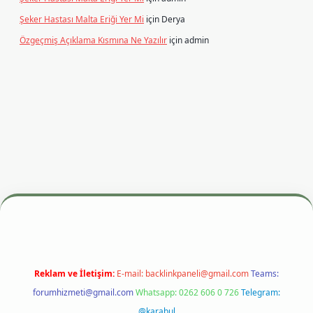
Şeker Hastası Malta Eriği Yer Mi
için
Derya
Özgeçmiş Açıklama Kısmına Ne Yazılır
için
admin
etexper.xyz
m elexbet
Reklam ve İletişim:
E-mail:
backlinkpaneli@gmail.com
Teams:
forumhizmeti@gmail.com
Whatsapp: 0262 606 0 726
Telegram:
@karabul