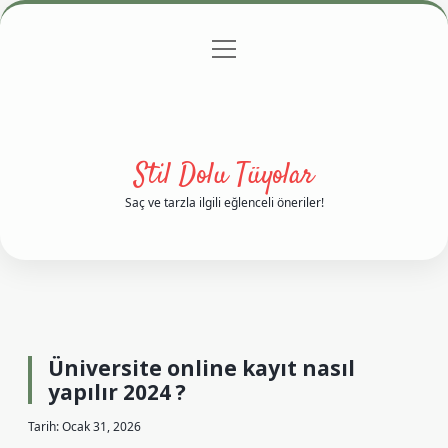
menüyü
Anasayfa
Gizlilik Politikası
Yasal Uyarı
aç
Hakkımızda
Stil Dolu Tüyolar
Saç ve tarzla ilgili eğlenceli öneriler!
Üniversite online kayıt nasıl
yapılır 2024 ?
Tarih: Ocak 31, 2026