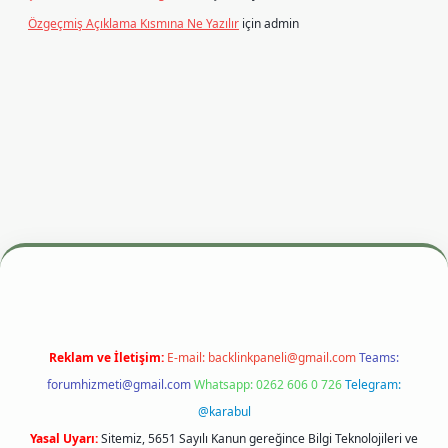
Özgeçmiş Açıklama Kısmına Ne Yazılır
için
admin
iriş adresi
betexper.xyz
m elexbet
Reklam ve İletişim:
E-mail:
backlinkpaneli@gmail.com
Teams:
forumhizmeti@gmail.com
Whatsapp: 0262 606 0 726
Telegram:
@karabul
Yasal Uyarı:
Sitemiz, 5651 Sayılı Kanun gereğince Bilgi Teknolojileri ve