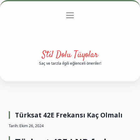
menüyü
Anasayfa
Gizlilik Politikası
Yasal Uyarı
aç
Hakkımızda
Stil Dolu Tüyolar
Saç ve tarzla ilgili eğlenceli öneriler!
Türksat 42E Frekansı Kaç Olmalı
Tarih: Ekim 26, 2024