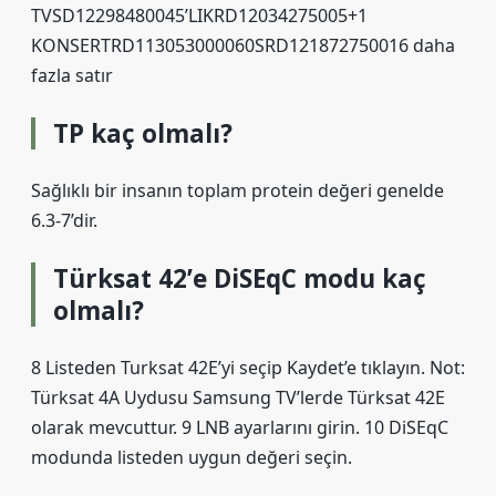
TVSD12298480045’LIKRD12034275005+1
KONSERTRD113053000060SRD121872750016 daha
fazla satır
TP kaç olmalı?
Sağlıklı bir insanın toplam protein değeri genelde
6.3-7’dir.
Türksat 42’e DiSEqC modu kaç
olmalı?
8 Listeden Turksat 42E’yi seçip Kaydet’e tıklayın. Not:
Türksat 4A Uydusu Samsung TV’lerde Türksat 42E
olarak mevcuttur. 9 LNB ayarlarını girin. 10 DiSEqC
modunda listeden uygun değeri seçin.