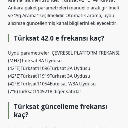
Arama” alt menüsünde, “Türksat 42° E” ve Türksat
Ankara paket parametreleri manuel olarak girilmeli
ve “Ağ Arama” seçilmelidir. Otomatik arama, uydu
alıcınıza güncellenmiş kanal bilgilerini ekleyecektir.
Türksat 42.0 e frekansı kaç?
Uydu parametreleri ÇEVRESEL PLATFORM FREKANSI
(MHZ)Türksat 3A Uydusu
(42°E)Türksat11096Türksat 2A Uydusu
(42°E)Türksat11919Türksat 3A Uydusu
(42°E)Türksat11054Eutelsat W3A Uydusu
(7°E)Türksat1149218 diğer satırlar
Türksat güncelleme frekansı
kaç?