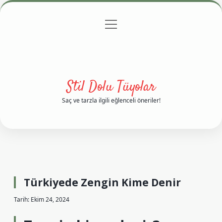
menüyü
Anasayfa
Gizlilik Politikası
Yasal Uyarı
aç
Hakkımızda
Stil Dolu Tüyolar
Saç ve tarzla ilgili eğlenceli öneriler!
Türkiyede Zengin Kime Denir
Tarih: Ekim 24, 2024