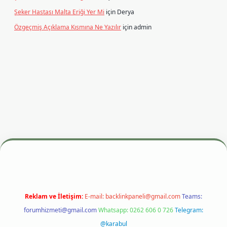
Şeker Hastası Malta Eriği Yer Mi
için
Derya
Özgeçmiş Açıklama Kısmına Ne Yazılır
için
admin
esi
betexper.xyz
m elexbet
Reklam ve İletişim:
E-mail:
backlinkpaneli@gmail.com
Teams:
forumhizmeti@gmail.com
Whatsapp: 0262 606 0 726
Telegram:
@karabul