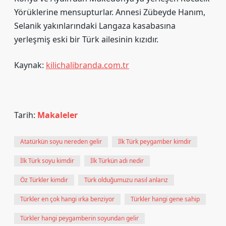
Yörüklerine mensupturlar. Annesi Zübeyde Hanım,
Selanik yakınlarındaki Langaza kasabasına
yerleşmiş eski bir Türk ailesinin kızıdır.
Kaynak:
kilichalibranda.com.tr
Tarih:
Makaleler
Atatürkün soyu nereden gelir
İlk Türk peygamber kimdir
İlk Türk soyu kimdir
İlk Türkün adı nedir
Öz Türkler kimdir
Türk olduğumuzu nasıl anlarız
Türkler en çok hangi ırka benziyor
Türkler hangi gene sahip
Türkler hangi peygamberin soyundan gelir