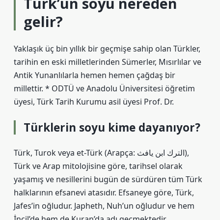
Türk’ün soyu nereden
gelir?
Yaklaşık üç bin yıllık bir geçmişe sahip olan Türkler,
tarihin en eski milletlerinden Sümerler, Mısırlılar ve
Antik Yunanlılarla hemen hemen çağdaş bir
millettir. * ODTÜ ve Anadolu Üniversitesi öğretim
üyesi, Türk Tarih Kurumu asil üyesi Prof. Dr.
Türklerin soyu kime dayanıyor?
Türk, Turok veya et-Türk (Arapça: الترك ابن يافث),
Türk ve Arap mitolojisine göre, tarihsel olarak
yaşamış ve nesillerini bugün de sürdüren tüm Türk
halklarının efsanevi atasıdır. Efsaneye göre, Türk,
Jafes’in oğludur. Japheth, Nuh’un oğludur ve hem
İncil’de hem de Kuran’da adı geçmektedir.