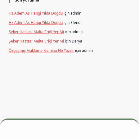
Son yorumlar
Hz Adem As Hangi Yılda Doğdu
için
admin
Hz Adem As Hangi Yılda Doğdu
için
Efendi
Şeker Hastası Malta Eriği Yer Mi
için
admin
Şeker Hastası Malta Eriği Yer Mi
için
Derya
Özgeçmiş Açıklama Kısmına Ne Yazılır
için
admin
resi
betexper.xyz
m elexbet