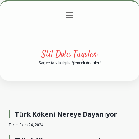
menüyü
Anasayfa
Gizlilik Politikası
Yasal Uyarı
aç
Hakkımızda
Stil Dolu Tüyolar
Saç ve tarzla ilgili eğlenceli öneriler!
Türk Kökeni Nereye Dayanıyor
Tarih: Ekim 24, 2024