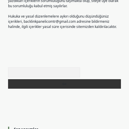
yazdıkları içeriklerin sorumluluğunu taşımakta olup, siteye üye olarak
bu sorumluluğu kabul etmiş sayılırlar.
Hukuka ve yasal düzenlemelere aykırı olduğunu düşündüğünüz
içerikleri,
backlinkpanelicomtr@gmail.com
adresine bildirmeniz
halinde, ilgili içerikler yasal süre içerisinde sitemizden kaldırılacaktır.
Arama