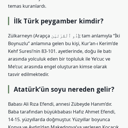
temas kuranlardı.
İlk Türk peygamber kimdir?
Zülkarneyn (Arapça ذُو ٱلْقَرْنَيْن); tam anlamıyla “İki
Boynuzlu” anlamına gelen bu kişi, Kur’an-ı Kerim’de
Kehf Suresi’nin 83-101. ayetlerinde, doğu ile batı
arasında yolculuk eden bir topluluk ile Ye’cuc ve
Me’cuc arasında engel oluşturan kimse olarak
tasvir edilmektedir.
Atatürk’ün soyu nereden gelir?
Babası Ali Rıza Efendi, annesi Zübeyde Hanım’dır.
Baba tarafından büyükbabası Hafız Ahmet Efendi,
14-15. yüzyıllarda doğmuştur. Yüzyıllar boyunca
Konya ve Aydın’dan Makedonya’ya yerleşen Kocacık