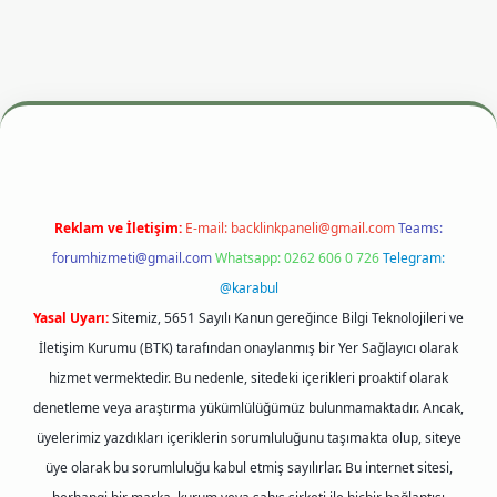
esi
betexper.xyz
m elexbet
Reklam ve İletişim:
E-mail:
backlinkpaneli@gmail.com
Teams:
forumhizmeti@gmail.com
Whatsapp: 0262 606 0 726
Telegram:
@karabul
Yasal Uyarı:
Sitemiz, 5651 Sayılı Kanun gereğince Bilgi Teknolojileri ve
İletişim Kurumu (BTK) tarafından onaylanmış bir Yer Sağlayıcı olarak
hizmet vermektedir. Bu nedenle, sitedeki içerikleri proaktif olarak
denetleme veya araştırma yükümlülüğümüz bulunmamaktadır. Ancak,
üyelerimiz yazdıkları içeriklerin sorumluluğunu taşımakta olup, siteye
üye olarak bu sorumluluğu kabul etmiş sayılırlar. Bu internet sitesi,