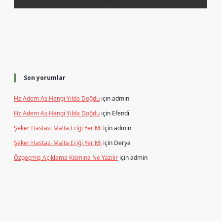
Son yorumlar
Hz Adem As Hangi Yılda Doğdu
için
admin
Hz Adem As Hangi Yılda Doğdu
için
Efendi
Şeker Hastası Malta Eriği Yer Mi
için
admin
Şeker Hastası Malta Eriği Yer Mi
için
Derya
Özgeçmiş Açıklama Kısmına Ne Yazılır
için
admin