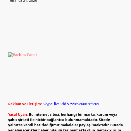
Temmuz 21, 2026
Reklam ve İletişim:
Skype: live:.cid.575569c608265c69
Yasal Uyarı:
Bu internet sitesi, herhangi bir marka, kurum veya
şahıs şirketi ile hiçbir bağlantısı bulunmamaktadır. Sitede
yalnızca kendi hazırladığımız makaleler paylaşılmaktadır. Burada
yer alan içerikler haber niteliği taşımamakta olup, gerçek kurum