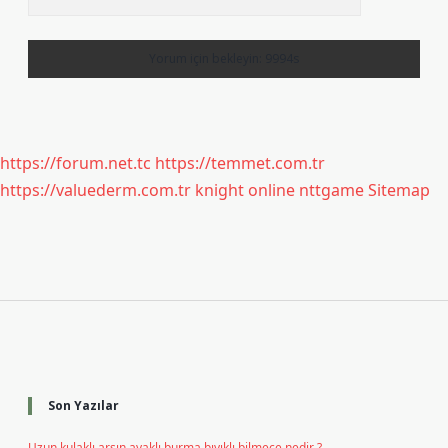
https://forum.net.tc
https://temmet.com.tr
https://valuederm.com.tr
knight online
nttgame
Sitemap
Sidebar
Son Yazılar
Uzun kulaklı arşın ayaklı burma bıyıklı bilmece nedir ?