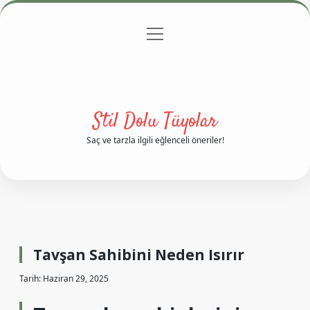
menüyü
Anasayfa
Gizlilik Politikası
Yasal Uyarı
aç
Hakkımızda
Stil Dolu Tüyolar
Saç ve tarzla ilgili eğlenceli öneriler!
Tavşan Sahibini Neden Isırır
Tarih: Haziran 29, 2025