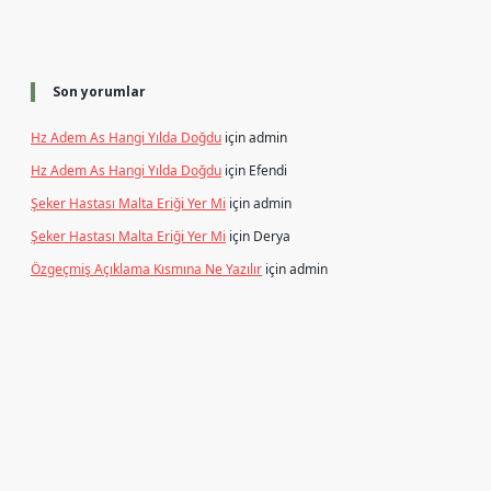
Son yorumlar
Hz Adem As Hangi Yılda Doğdu
için
admin
Hz Adem As Hangi Yılda Doğdu
için
Efendi
Şeker Hastası Malta Eriği Yer Mi
için
admin
Şeker Hastası Malta Eriği Yer Mi
için
Derya
Özgeçmiş Açıklama Kısmına Ne Yazılır
için
admin