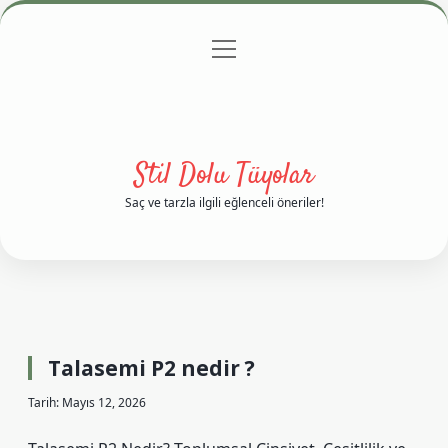
menüyü
Anasayfa
Gizlilik Politikası
Yasal Uyarı
aç
Hakkımızda
Stil Dolu Tüyolar
Saç ve tarzla ilgili eğlenceli öneriler!
Talasemi P2 nedir ?
Tarih: Mayıs 12, 2026