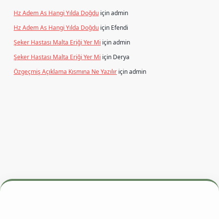
Hz Adem As Hangi Yılda Doğdu
için
admin
Hz Adem As Hangi Yılda Doğdu
için
Efendi
Şeker Hastası Malta Eriği Yer Mi
için
admin
Şeker Hastası Malta Eriği Yer Mi
için
Derya
Özgeçmiş Açıklama Kısmına Ne Yazılır
için
admin
si
betexper.xyz
m elexbet