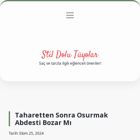
menüyü
Anasayfa
Gizlilik Politikası
Yasal Uyarı
aç
Hakkımızda
Stil Dolu Tüyolar
Saç ve tarzla ilgili eğlenceli öneriler!
Taharetten Sonra Osurmak
Abdesti Bozar Mı
Tarih: Ekim 25, 2024