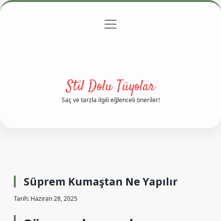
menüyü
Anasayfa
Gizlilik Politikası
Yasal Uyarı
aç
Hakkımızda
Stil Dolu Tüyolar
Saç ve tarzla ilgili eğlenceli öneriler!
Süprem Kumaştan Ne Yapılır
Tarih: Haziran 28, 2025