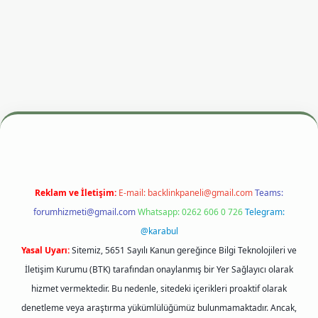
resi
betexper.xyz
m elexbet
Reklam ve İletişim:
E-mail:
backlinkpaneli@gmail.com
Teams:
forumhizmeti@gmail.com
Whatsapp: 0262 606 0 726
Telegram:
@karabul
Yasal Uyarı:
Sitemiz, 5651 Sayılı Kanun gereğince Bilgi Teknolojileri ve
İletişim Kurumu (BTK) tarafından onaylanmış bir Yer Sağlayıcı olarak
hizmet vermektedir. Bu nedenle, sitedeki içerikleri proaktif olarak
denetleme veya araştırma yükümlülüğümüz bulunmamaktadır. Ancak,