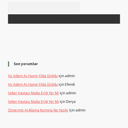
Arama
Son yorumlar
Hz Adem As Hangi Yılda Doğdu
için
admin
Hz Adem As Hangi Yılda Doğdu
için
Efendi
Şeker Hastası Malta Eriği Yer Mi
için
admin
Şeker Hastası Malta Eriği Yer Mi
için
Derya
Özgeçmiş Açıklama Kısmına Ne Yazılır
için
admin