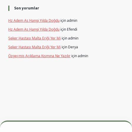
Son yorumlar
Hz Adem As Hangi Yılda Doğdu
için
admin
Hz Adem As Hangi Yılda Doğdu
için
Efendi
Şeker Hastası Malta Eriği Yer Mi
için
admin
Şeker Hastası Malta Eriği Yer Mi
için
Derya
Özgeçmiş Açıklama Kısmına Ne Yazılır
için
admin
texper giriş adresi
betexper.xyz
m elexbet