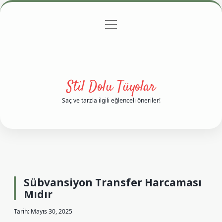
menüyü
Anasayfa
Gizlilik Politikası
Yasal Uyarı
aç
Hakkımızda
Stil Dolu Tüyolar
Saç ve tarzla ilgili eğlenceli öneriler!
Sübvansiyon Transfer Harcaması
Mıdır
Tarih: Mayıs 30, 2025