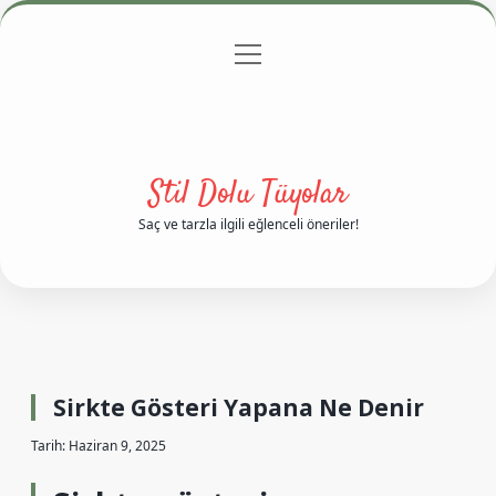
menüyü
Anasayfa
Gizlilik Politikası
Yasal Uyarı
aç
Hakkımızda
Stil Dolu Tüyolar
Saç ve tarzla ilgili eğlenceli öneriler!
Sirkte Gösteri Yapana Ne Denir
Tarih: Haziran 9, 2025