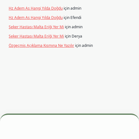
Hz Adem As Hangi Yılda Doğdu
için
admin
Hz Adem As Hangi Yılda Doğdu
için
Efendi
Şeker Hastası Malta Eriği Yer Mi
için
admin
Şeker Hastası Malta Eriği Yer Mi
için
Derya
Özgeçmiş Açıklama Kısmına Ne Yazılır
için
admin
 adresi
betexper.xyz
m elexbet