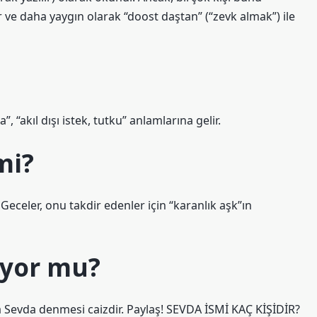
ür ve daha yaygın olarak “doost daştan” (“zevk almak”) ile
, “akıl dışı istek, tutku” anlamlarına gelir.
mi?
 Geceler, onu takdir edenler için “karanlık aşk”ın
iyor mu?
Sevda denmesi caizdir. Paylaş! SEVDA İSMİ KAÇ KİŞİDİR?