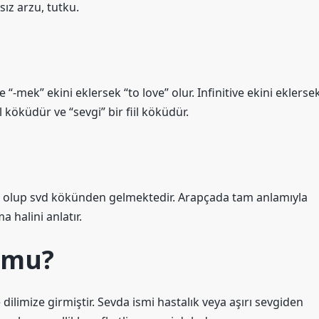
ız arzu, tutku.
 “-mek” ekini eklersek “to love” olur. Infinitive ekini eklerse
l köküdür ve “sevgi” bir fiil köküdür.
e olup svd kökünden gelmektedir. Arapçada tam anlamıyla
 halini anlatır.
r mu?
dilimize girmiştir. Sevda ismi hastalık veya aşırı sevgiden