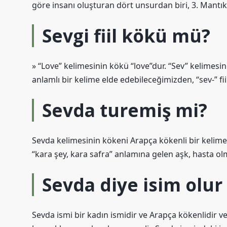
göre insanı oluşturan dört unsurdan biri, 3. Mantıks
Sevgi fiil kökü mü?
» “Love” kelimesinin kökü “love”dur. “Sev” kelimesine
anlamlı bir kelime elde edebileceğimizden, “sev-” fii
Sevda turemiş mi?
Sevda kelimesinin kökeni Arapça kökenli bir kelim
“kara şey, kara safra” anlamına gelen aşk, hasta olma
Sevda diye isim olu
Sevda ismi bir kadın ismidir ve Arapça kökenlidir ve 