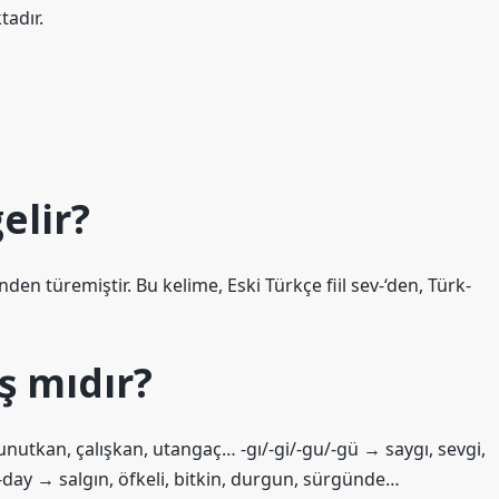
tadır.
elir?
en türemiştir. Bu kelime, Eski Türkçe fiil sev-‘den, Türk-
ş mıdır?
unutkan, çalışkan, utangaç… -gı/-gi/-gu/-gü → saygı, sevgi,
-day → salgın, öfkeli, bitkin, durgun, sürgünde…