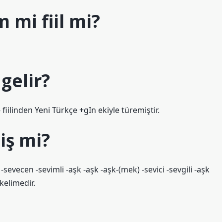
 mi fiil mi?
gelir?
fiilinden Yeni Türkçe +gIn ekiyle türemiştir.
iş mi?
sevecen -sevimli -aşk -aşk -aşk-(mek) -sevici -sevgili -aşk
kelimedir.