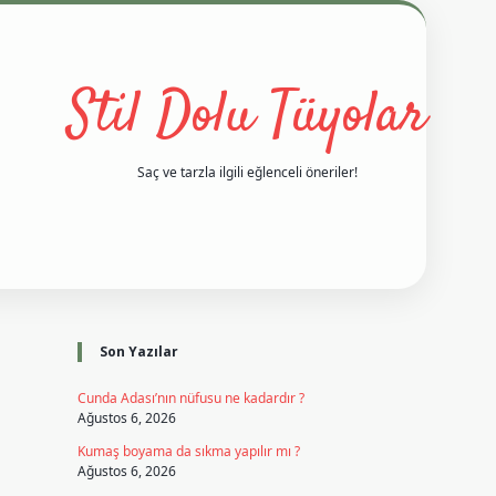
Stil Dolu Tüyolar
Saç ve tarzla ilgili eğlenceli öneriler!
Sidebar
vd casino giriş
ilbet casino
ilbet yeni giriş
Betexper giriş adres
Son Yazılar
Cunda Adası’nın nüfusu ne kadardır ?
Ağustos 6, 2026
Kumaş boyama da sıkma yapılır mı ?
Ağustos 6, 2026