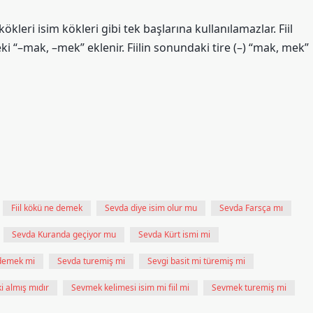
kökleri isim kökleri gibi tek başlarına kullanılamazlar. Fiil
ki “–mak, –mek” eklenir. Fiilin sonundaki tire (–) “mak, mek”
Fiil kökü ne demek
Sevda diye isim olur mu
Sevda Farsça mı
Sevda Kuranda geçiyor mu
Sevda Kürt ismi mi
 demek mi
Sevda turemiş mi
Sevgi basit mi türemiş mi
i almış mıdır
Sevmek kelimesi isim mi fiil mi
Sevmek turemiş mi