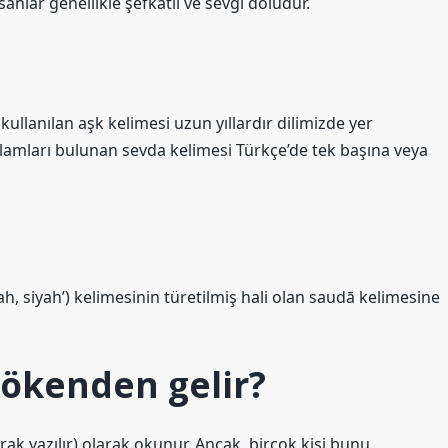
nlar genellikle şefkatli ve sevgi doludur.
lanılan aşk kelimesi uzun yıllardır dilimizde yer
nlamları bulunan sevda kelimesi Türkçe’de tek başına veya
iyah, siyah’) kelimesinin türetilmiş hali olan saudā kelimesine
kökenden gelir?