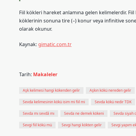
Fiil kökleri hareket anlamına gelen kelimelerdir. Fiil 
köklerinin sonuna tire (–) konur veya infinitive sone
olarak okunur.
Kaynak:
gimatic.com.tr
Tarih:
Makaleler
Aşk kelimesi hangi kökenden gelir
Aşkın kökü nereden gelir
Sevda kelimesinin kökü isim mi fiil mi
Sevda kökü nedir TDK
Sevda mı sevdâ mı
Sevda ne demek kökeni
Sevda siyah
Sevgi fiil kökü mü
Sevgi hangi kökten gelir
Sevgi yapım ek