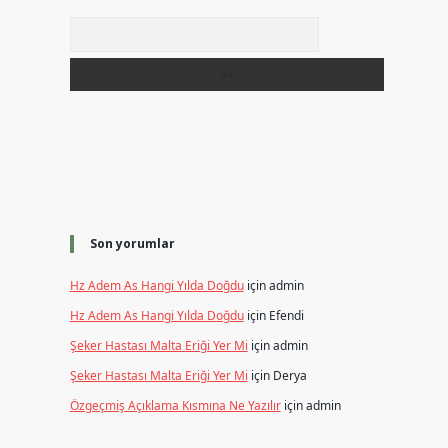
Arama
Son yorumlar
Hz Adem As Hangi Yılda Doğdu
için
admin
Hz Adem As Hangi Yılda Doğdu
için
Efendi
Şeker Hastası Malta Eriği Yer Mi
için
admin
Şeker Hastası Malta Eriği Yer Mi
için
Derya
Özgeçmiş Açıklama Kısmına Ne Yazılır
için
admin