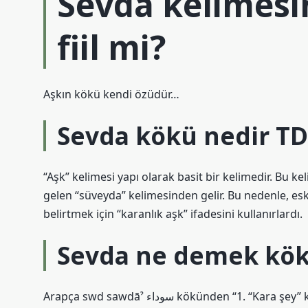
Sevda kelimesi
fiil mi?
Aşkın kökü kendi özüdür…
Sevda kökü nedir T
“Aşk” kelimesi yapı olarak basit bir kelimedir. Bu k
gelen “süveyda” kelimesinden gelir. Bu nedenle, eski
belirtmek için “karanlık aşk” ifadesini kullanırlardı.
Sevda ne demek kök
Arapça swd sawdāˀ سوداء kökünden “1. “Kara şey” kelimesinden alıntıdır, 2. Kara safra, melankoli, eski tıbba