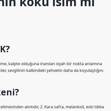
nin kökü isim mi
DK?
elime, kalpte olduğuna inanılan siyah bir nokta anlamına
ler, sevgilinin kalbindeki şehvetin daha da koyulaştığını
eni?