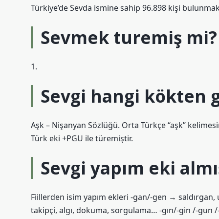
Türkiye’de Sevda ismine sahip 96.898 kişi bulunmak
Sevmek turemiş mi?
1.
Sevgi hangi kökten g
Aşk – Nişanyan Sözlüğü. Orta Türkçe “aşk” kelimesind
Türk eki +PGU ile türemiştir.
Sevgi yapım eki almı
Fiillerden isim yapım ekleri -gan/-gen → saldırgan, 
takipçi, algı, dokuma, sorgulama… -gın/-gin /-gun /