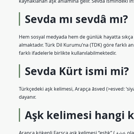
kaynaklanan aşk anlamına gelir. Sevda ismindeki insa
Sevda mı sevdâ mı?
Hem sosyal medyada hem de günlük hayatta sıkça kul
almaktadır. Türk Dil Kurumu’na (TDK) göre farklı a
farklı ifadelerle birlikte kullanılabilmektedir.
Sevda Kürt ismi mi?
Türkçedeki aşk kelimesi, Arapça āsved (>esved: ​​​​​​‘s
dayanır.
Aşk kelimesi hangi 
Arapça kökenli Farsça aşk kelimesi “eshk” (عشق olarak yazılır) olarak okunur. Ancak, birçok kişi bunu