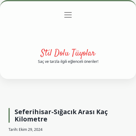
menüyü
Anasayfa
Gizlilik Politikası
Yasal Uyarı
aç
Hakkımızda
Stil Dolu Tüyolar
Saç ve tarzla ilgili eğlenceli öneriler!
Seferihisar-Sığacık Arası Kaç
Kilometre
Tarih: Ekim 29, 2024