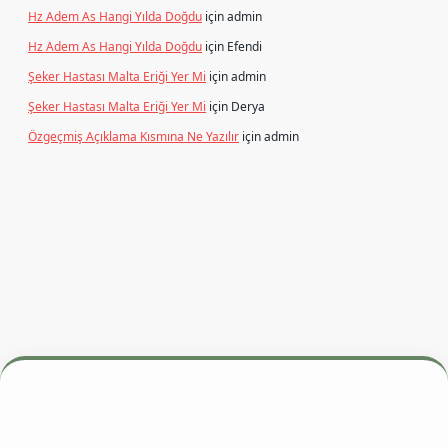
Hz Adem As Hangi Yılda Doğdu
için
admin
Hz Adem As Hangi Yılda Doğdu
için
Efendi
Şeker Hastası Malta Eriği Yer Mi
için
admin
Şeker Hastası Malta Eriği Yer Mi
için
Derya
Özgeçmiş Açıklama Kısmına Ne Yazılır
için
admin
esi
betexper.xyz
m elexbet