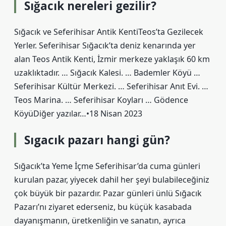
Sığacık nereleri gezilir?
Sığacık ve Seferihisar Antik KentiTeos’ta Gezilecek
Yerler. Seferihisar Sığacık’ta deniz kenarında yer
alan Teos Antik Kenti, İzmir merkeze yaklaşık 60 km
uzaklıktadır. … Sığacık Kalesi. … Bademler Köyü …
Seferihisar Kültür Merkezi. … Seferihisar Anıt Evi. …
Teos Marina. … Seferihisar Koyları … Gödence
KöyüDiğer yazılar…•18 Nisan 2023
Sıgacık pazarı hangi gün?
Sığacık’ta Yeme İçme Seferihisar’da cuma günleri
kurulan pazar, yiyecek dahil her şeyi bulabileceğiniz
çok büyük bir pazardır. Pazar günleri ünlü Sığacık
Pazarı’nı ziyaret ederseniz, bu küçük kasabada
dayanışmanın, üretkenliğin ve sanatın, ayrıca