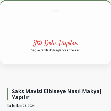
menüyü
Anasayfa
Gizlilik Politikası
Yasal Uyarı
aç
Hakkımızda
Stil Dolu Tüyolar
Saç ve tarzla ilgili eğlenceli öneriler!
Saks Mavisi Elbiseye Nasıl Makyaj
Yapılır
Tarih: Ekim 25, 2024