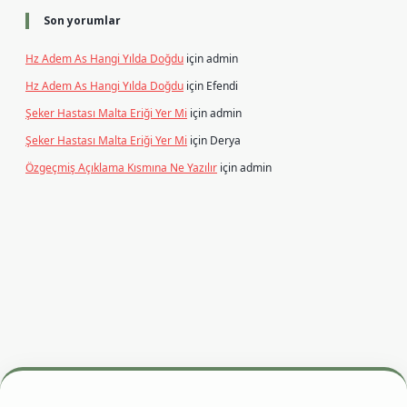
Son yorumlar
Hz Adem As Hangi Yılda Doğdu
için
admin
Hz Adem As Hangi Yılda Doğdu
için
Efendi
Şeker Hastası Malta Eriği Yer Mi
için
admin
Şeker Hastası Malta Eriği Yer Mi
için
Derya
Özgeçmiş Açıklama Kısmına Ne Yazılır
için
admin
esi
betexper.xyz
m elexbet