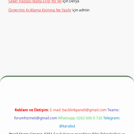
Şeker Hastası Malta Eriği Yer Mi
için
Derya
Özgeçmiş Açıklama Kısmına Ne Yazılır
için
admin
i
betexper.xyz
m elexbet
Reklam ve İletişim:
E-mail:
backlinkpaneli@gmail.com
Teams:
forumhizmeti@gmail.com
Whatsapp: 0262 606 0 726
Telegram:
@karabul