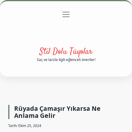
menüyü
Anasayfa
Gizlilik Politikası
Yasal Uyarı
aç
Hakkımızda
Stil Dolu Tüyolar
Saç ve tarzla ilgili eğlenceli öneriler!
Rüyada Çamaşır Yıkarsa Ne
Anlama Gelir
Tarih: Ekim 25, 2024