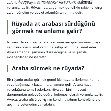
Access to this resource on the server is denied!
zaferleri değil aynı zamanda terfi ve ilerleme olarak da
yorumlanabilir. Rüyasında at görmek genellikle rakibine karşı
zafer, yönetim ve devlet adamlığı anlamına gelir.
Rüyada at arabası sürdüğünü
görmek ne anlama gelir?
Rüyanızda kendinizi at arabası sürerken görüyorsanız, rüya
sahibinin önemli mal varlığına sahip olduğuna işaret eder.
Aynı zamanda, şansının düzeleceğine ve iyi şansla
evlenebileceğine işarettir.
Araba sürmek ne rüyada?
Bir rüyada araba görmek genellikle hayatta ilerleme, kontrol
veya bağımsızlık kazanma anlamına gelir. Araba hayat
yolculuğunu temsil ederken, rüya sahibinin mevcut
durumundan geleceğe doğru ilerlemesi olarak yorumlanabilir.
Ayrıca, araba gücü ve kişinin kendi hayatının kontrolünü ele
geçirme yeteneğini yansıtabilir.