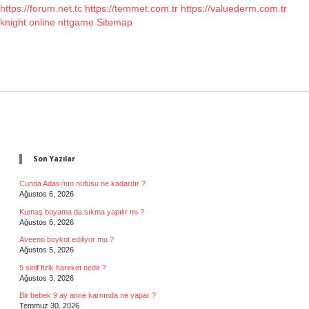
https://forum.net.tc
https://temmet.com.tr
https://valuederm.com.tr
knight online
nttgame
Sitemap
Sidebar
Son Yazılar
Cunda Adası’nın nüfusu ne kadardır ?
Ağustos 6, 2026
Kumaş boyama da sıkma yapılır mı ?
Ağustos 6, 2026
Aveeno boykot ediliyor mu ?
Ağustos 5, 2026
9 sinif fizik hareket nedir ?
Ağustos 3, 2026
Bir bebek 9 ay anne karnında ne yapar ?
Temmuz 30, 2026