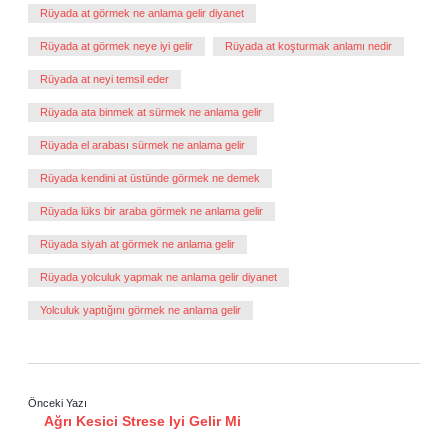
Rüyada at görmek ne anlama gelir diyanet
Rüyada at görmek neye iyi gelir
Rüyada at koşturmak anlamı nedir
Rüyada at neyi temsil eder
Rüyada ata binmek at sürmek ne anlama gelir
Rüyada el arabası sürmek ne anlama gelir
Rüyada kendini at üstünde görmek ne demek
Rüyada lüks bir araba görmek ne anlama gelir
Rüyada siyah at görmek ne anlama gelir
Rüyada yolculuk yapmak ne anlama gelir diyanet
Yolculuk yaptığını görmek ne anlama gelir
Önceki Yazı
Ağrı Kesici Strese Iyi Gelir Mi