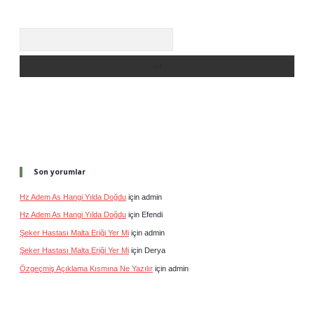
Arama
Son yorumlar
Hz Adem As Hangi Yılda Doğdu
için
admin
Hz Adem As Hangi Yılda Doğdu
için
Efendi
Şeker Hastası Malta Eriği Yer Mi
için
admin
Şeker Hastası Malta Eriği Yer Mi
için
Derya
Özgeçmiş Açıklama Kısmına Ne Yazılır
için
admin