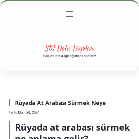
menüyü
Anasayfa
Gizlilik Politikası
Yasal Uyarı
aç
Hakkımızda
Stil Dolu Tüyolar
Saç ve tarzla ilgili eğlenceli öneriler!
Rüyada At Arabası Sürmek Neye
Tarih: Ekim 26, 2024
Rüyada at arabası sürmek
ne anlama gelir?