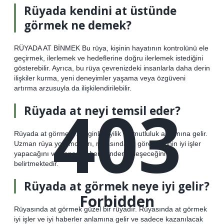
Rüyada kendini at üstünde
görmek ne demek?
RÜYADA AT BİNMEK Bu rüya, kişinin hayatının kontrolünü ele
geçirmek, ilerlemek ve hedeflerine doğru ilerlemek istediğini
gösterebilir. Ayrıca, bu rüya çevrenizdeki insanlarla daha derin
ilişkiler kurma, yeni deneyimler yaşama veya özgüveni
artırma arzusuyla da ilişkilendirilebilir.
403
Rüyada at neyi temsil eder?
Rüyada at görmek, zenginlik, iyilik ve mutluluk anlamına gelir.
Uzman rüya yorumcuları, rüyasında at gören kişinin iyi işler
yapacağını ve şansının her yönden iyileşeceğini
belirtmektedir.
Rüyada at görmek neye iyi gelir?
Forbidden
Rüyasında at görmek güzel bir rüyadır. Rüyasında at görmek
iyi işler ve iyi haberler anlamına gelir ve sadece kazanılacak