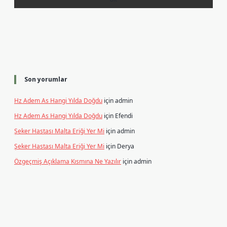
Son yorumlar
Hz Adem As Hangi Yılda Doğdu
için
admin
Hz Adem As Hangi Yılda Doğdu
için
Efendi
Şeker Hastası Malta Eriği Yer Mi
için
admin
Şeker Hastası Malta Eriği Yer Mi
için
Derya
Özgeçmiş Açıklama Kısmına Ne Yazılır
için
admin