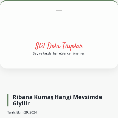
menüyü
Anasayfa
Gizlilik Politikası
Yasal Uyarı
aç
Hakkımızda
Stil Dolu Tüyolar
Saç ve tarzla ilgili eğlenceli öneriler!
Ribana Kumaş Hangi Mevsimde
Giyilir
Tarih: Ekim 29, 2024