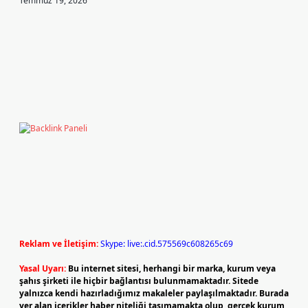
Temmuz 19, 2026
Reklam ve İletişim:
Skype: live:.cid.575569c608265c69
Yasal Uyarı:
Bu internet sitesi, herhangi bir marka, kurum veya
şahıs şirketi ile hiçbir bağlantısı bulunmamaktadır. Sitede
yalnızca kendi hazırladığımız makaleler paylaşılmaktadır. Burada
yer alan içerikler haber niteliği taşımamakta olup, gerçek kurum