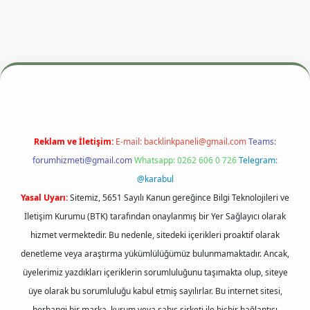
esi
betexper.xyz
m elexbet
Reklam ve İletişim:
E-mail:
backlinkpaneli@gmail.com
Teams:
forumhizmeti@gmail.com
Whatsapp: 0262 606 0 726
Telegram:
@karabul
Yasal Uyarı:
Sitemiz, 5651 Sayılı Kanun gereğince Bilgi Teknolojileri ve
İletişim Kurumu (BTK) tarafından onaylanmış bir Yer Sağlayıcı olarak
hizmet vermektedir. Bu nedenle, sitedeki içerikleri proaktif olarak
denetleme veya araştırma yükümlülüğümüz bulunmamaktadır. Ancak,
üyelerimiz yazdıkları içeriklerin sorumluluğunu taşımakta olup, siteye
üye olarak bu sorumluluğu kabul etmiş sayılırlar. Bu internet sitesi,
herhangi bir marka, kurum veya şahıs şirketi ile hiçbir bağlantısı