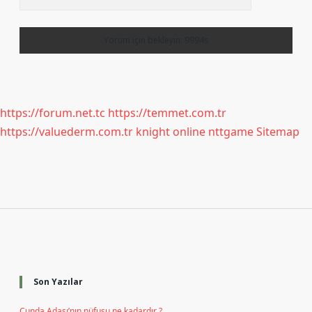
https://forum.net.tc
https://temmet.com.tr
https://valuederm.com.tr
knight online
nttgame
Sitemap
Sidebar
Son Yazılar
Cunda Adası’nın nüfusu ne kadardır ?