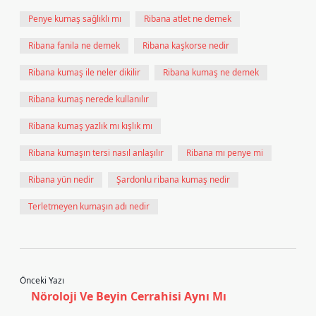
Penye kumaş sağlıklı mı
Ribana atlet ne demek
Ribana fanila ne demek
Ribana kaşkorse nedir
Ribana kumaş ile neler dikilir
Ribana kumaş ne demek
Ribana kumaş nerede kullanılır
Ribana kumaş yazlık mı kışlık mı
Ribana kumaşın tersi nasıl anlaşılır
Ribana mı penye mi
Ribana yün nedir
Şardonlu ribana kumaş nedir
Terletmeyen kumaşın adı nedir
Önceki Yazı
Nöroloji Ve Beyin Cerrahisi Aynı Mı