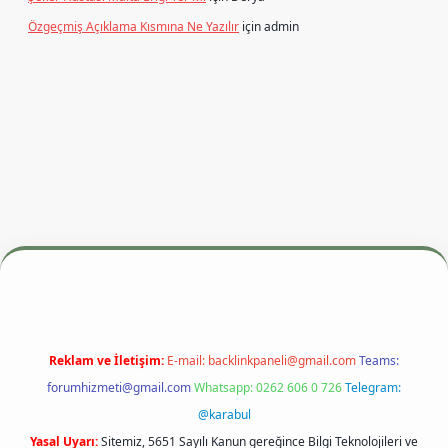
Özgeçmiş Açıklama Kısmına Ne Yazılır
için
admin
si
betexper.xyz
m elexbet
Reklam ve İletişim:
E-mail:
backlinkpaneli@gmail.com
Teams:
forumhizmeti@gmail.com
Whatsapp: 0262 606 0 726
Telegram:
@karabul
Yasal Uyarı:
Sitemiz, 5651 Sayılı Kanun gereğince Bilgi Teknolojileri ve