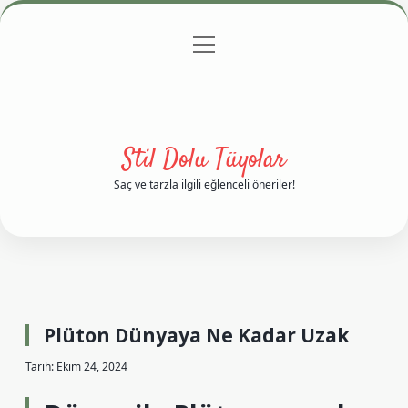
menüyü
Anasayfa
Gizlilik Politikası
Yasal Uyarı
aç
Hakkımızda
Stil Dolu Tüyolar
Saç ve tarzla ilgili eğlenceli öneriler!
Plüton Dünyaya Ne Kadar Uzak
Tarih: Ekim 24, 2024