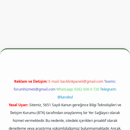
r giriş adresi
betexper.xyz
m elexbet
Reklam ve İletişim:
E-mail:
backlinkpaneli@gmail.com
Teams:
forumhizmeti@gmail.com
Whatsapp: 0262 606 0 726
Telegram:
@karabul
Yasal Uyarı:
Sitemiz, 5651 Sayılı Kanun gereğince Bilgi Teknolojileri ve
İletişim Kurumu (BTK) tarafından onaylanmış bir Yer Sağlayıcı olarak
hizmet vermektedir. Bu nedenle, sitedeki içerikleri proaktif olarak
denetleme veya araştırma yükümlülüğümüz bulunmamaktadır. Ancak,