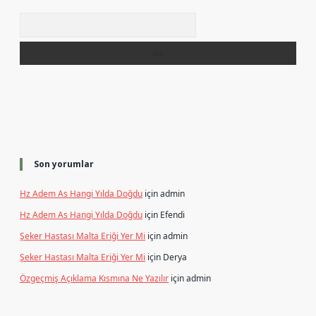
Arama
Son yorumlar
Hz Adem As Hangi Yılda Doğdu
için
admin
Hz Adem As Hangi Yılda Doğdu
için
Efendi
Şeker Hastası Malta Eriği Yer Mi
için
admin
Şeker Hastası Malta Eriği Yer Mi
için
Derya
Özgeçmiş Açıklama Kısmına Ne Yazılır
için
admin