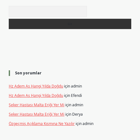
Arama
Son yorumlar
Hz Adem As Hangi Yılda Doğdu
için
admin
Hz Adem As Hangi Yılda Doğdu
için
Efendi
Şeker Hastası Malta Eriği Yer Mi
için
admin
Şeker Hastası Malta Eriği Yer Mi
için
Derya
Özgeçmiş Açıklama Kısmına Ne Yazılır
için
admin