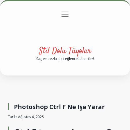
menüyü
Anasayfa
Gizlilik Politikası
Yasal Uyarı
aç
Hakkımızda
Stil Dolu Tüyolar
Saç ve tarzla ilgili eğlenceli öneriler!
Photoshop Ctrl F Ne Işe Yarar
Tarih: Ağustos 4, 2025