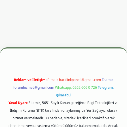
 adresi
betexper.xyz
m elexbet
Reklam ve İletişim:
E-mail:
backlinkpaneli@gmail.com
Teams:
forumhizmeti@gmail.com
Whatsapp: 0262 606 0 726
Telegram:
@karabul
Yasal Uyarı:
Sitemiz, 5651 Sayılı Kanun gereğince Bilgi Teknolojileri ve
İletişim Kurumu (BTK) tarafından onaylanmış bir Yer Sağlayıcı olarak
hizmet vermektedir. Bu nedenle, sitedeki içerikleri proaktif olarak
denetleme veya araştırma yükümlülüğümüz bulunmamaktadır. Ancak,