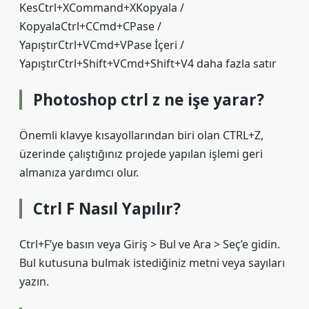
KesCtrl+XCommand+XKopyala /
KopyalaCtrl+CCmd+CPase /
YapıştırCtrl+VCmd+VPase İçeri /
YapıştırCtrl+Shift+VCmd+Shift+V4 daha fazla satır
Photoshop ctrl z ne işe yarar?
Önemli klavye kısayollarından biri olan CTRL+Z,
üzerinde çalıştığınız projede yapılan işlemi geri
almanıza yardımcı olur.
Ctrl F Nasıl Yapılır?
Ctrl+F’ye basın veya Giriş > Bul ve Ara > Seç’e gidin.
Bul kutusuna bulmak istediğiniz metni veya sayıları
yazın.