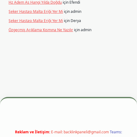
Hz Adem As Hangi Yılda Doğdu
için
Efendi
Şeker Hastası Malta Eriği Yer Mi
için
admin
Şeker Hastası Malta Eriği Yer Mi
için
Derya
Özgeçmiş Açıklama Kısmına Ne Yazılır
için
admin
etexper.xyz
m elexbet
Reklam ve İletişim:
E-mail:
backlinkpaneli@gmail.com
Teams: