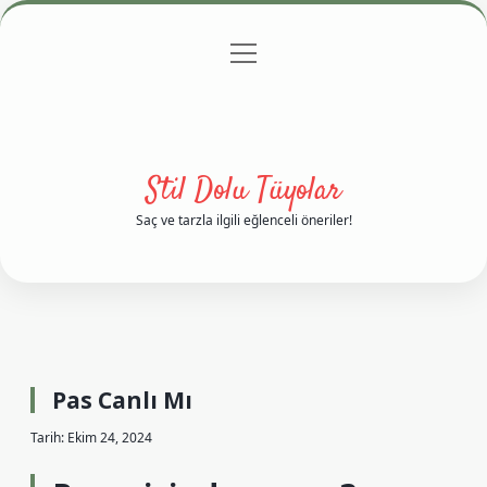
menüyü
Anasayfa
Gizlilik Politikası
Yasal Uyarı
aç
Hakkımızda
Stil Dolu Tüyolar
Saç ve tarzla ilgili eğlenceli öneriler!
Pas Canlı Mı
Tarih: Ekim 24, 2024