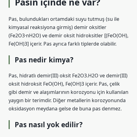
Pasın içinde ne var?
Pas, bulundukları ortamdaki suyu tutmuş (su ile
kimyasal reaksiyona girmiş) demir oksitler
(Fe2O3·nH2O) ve demir oksit hidroksitler [(FeO(OH),
Fe(OH)3] içerir. Pas ayrıca farklı tiplerde olabilir.
Pas nedir kimya?
Pas, hidratlı demir(III) oksit Fe2O3.H2O ve demir(III)
oksit hidroksit FeO(OH), Fe(OH)3 içerir. Pas, çelik
gibi demir ve alaşımlarının korozyonu için kullanılan
yaygın bir terimdir. Diğer metallerin korozyonunda
oksidasyon meydana gelse de buna pas denmez.
Pas nasıl yok edilir?