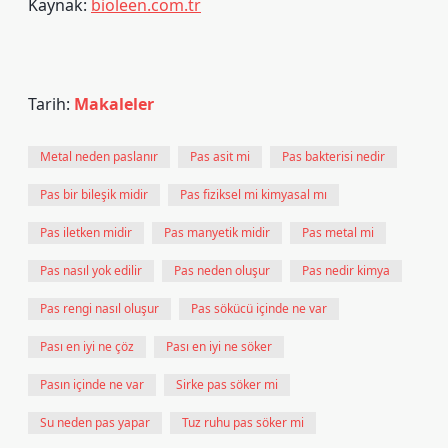
Kaynak:
bioleen.com.tr
Tarih:
Makaleler
Metal neden paslanır
Pas asit mi
Pas bakterisi nedir
Pas bir bileşik midir
Pas fiziksel mi kimyasal mı
Pas iletken midir
Pas manyetik midir
Pas metal mi
Pas nasıl yok edilir
Pas neden oluşur
Pas nedir kimya
Pas rengi nasıl oluşur
Pas sökücü içinde ne var
Pası en iyi ne çöz
Pası en iyi ne söker
Pasın içinde ne var
Sirke pas söker mi
Su neden pas yapar
Tuz ruhu pas söker mi