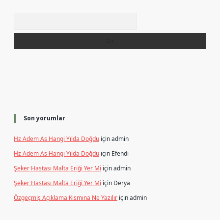
Arama
Son yorumlar
Hz Adem As Hangi Yılda Doğdu
için
admin
Hz Adem As Hangi Yılda Doğdu
için
Efendi
Şeker Hastası Malta Eriği Yer Mi
için
admin
Şeker Hastası Malta Eriği Yer Mi
için
Derya
Özgeçmiş Açıklama Kısmına Ne Yazılır
için
admin