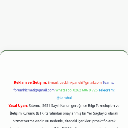
esi
betexper.xyz
m elexbet
Reklam ve İletişim:
E-mail:
backlinkpaneli@gmail.com
Teams:
forumhizmeti@gmail.com
Whatsapp: 0262 606 0 726
Telegram:
@karabul
Yasal Uyarı:
Sitemiz, 5651 Sayılı Kanun gereğince Bilgi Teknolojileri ve
İletişim Kurumu (BTK) tarafından onaylanmış bir Yer Sağlayıcı olarak
hizmet vermektedir. Bu nedenle, sitedeki içerikleri proaktif olarak