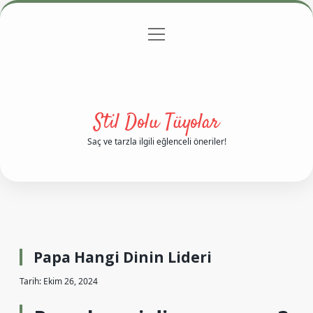
menüyü
Anasayfa
Gizlilik Politikası
Yasal Uyarı
aç
Hakkımızda
Stil Dolu Tüyolar
Saç ve tarzla ilgili eğlenceli öneriler!
Papa Hangi Dinin Lideri
Tarih: Ekim 26, 2024