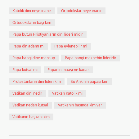
Katolik dini neye inanır
Ortodokslar neye inanır
Ortodoksların başı kim
Papa bütün Hristiyanların dini lideri midir
Papa din adamı mı
Papa evlenebilir mi
Papa hangi dine mensup
Papa hangi mezhebin lideridir
Papa kutsal mı
Papanın maaşı ne kadar
Protestanların dini lideri kim
Su Ankinin papası kim
Vatikan dini nedir
Vatikan Katolik mi
Vatikan neden kutsal
Vatikanın başında kim var
Vatikanın başkanı kim