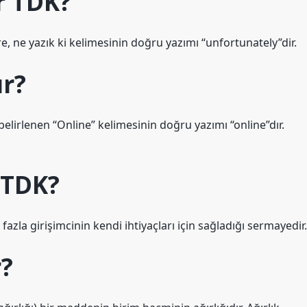
r TDK?
e, ne yazık ki kelimesinin doğru yazımı “unfortunately”dir.
ır?
elirlenen “Online” kelimesinin doğru yazımı “online”dır.
r TDK?
azla girişimcinin kendi ihtiyaçları için sağladığı sermayedir.
r?