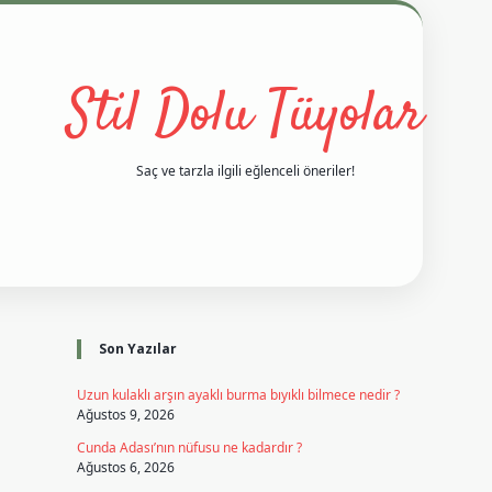
Stil Dolu Tüyolar
Saç ve tarzla ilgili eğlenceli öneriler!
Sidebar
vd casino giriş
ilbet casino
ilbet yeni giriş
Betexper giriş adres
Son Yazılar
Uzun kulaklı arşın ayaklı burma bıyıklı bilmece nedir ?
Ağustos 9, 2026
Cunda Adası’nın nüfusu ne kadardır ?
Ağustos 6, 2026