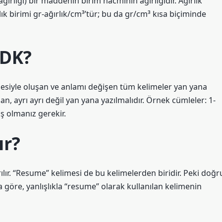
ğırlığı) bir maddenin birim hacminin ağırlığıdır. Ağırlık
rlık birimi gr-ağırlık/cm³’tür; bu da gr/cm³ kısa biçiminde
TDK?
eşmesiyle oluşan ve anlamı değişen tüm kelimeler yan yana
dan, ayrı ayrı değil yan yana yazılmalıdır. Örnek cümleler: 1-
ş olmanız gerekir.
ır?
ırılır. “Resume” kelimesi de bu kelimelerden biridir. Peki doğr
göre, yanlışlıkla “resume” olarak kullanılan kelimenin