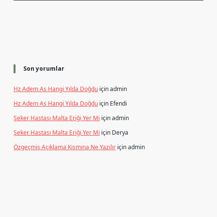
Son yorumlar
Hz Adem As Hangi Yılda Doğdu
için
admin
Hz Adem As Hangi Yılda Doğdu
için
Efendi
Şeker Hastası Malta Eriği Yer Mi
için
admin
Şeker Hastası Malta Eriği Yer Mi
için
Derya
Özgeçmiş Açıklama Kısmına Ne Yazılır
için
admin