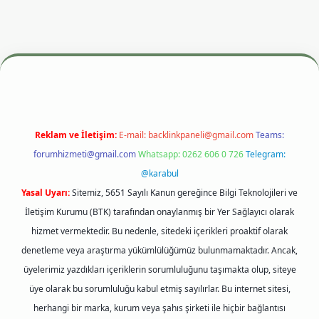
i
betexper.xyz
m elexbet
Reklam ve İletişim:
E-mail:
backlinkpaneli@gmail.com
Teams:
forumhizmeti@gmail.com
Whatsapp: 0262 606 0 726
Telegram:
@karabul
Yasal Uyarı:
Sitemiz, 5651 Sayılı Kanun gereğince Bilgi Teknolojileri ve
İletişim Kurumu (BTK) tarafından onaylanmış bir Yer Sağlayıcı olarak
hizmet vermektedir. Bu nedenle, sitedeki içerikleri proaktif olarak
denetleme veya araştırma yükümlülüğümüz bulunmamaktadır. Ancak,
üyelerimiz yazdıkları içeriklerin sorumluluğunu taşımakta olup, siteye
üye olarak bu sorumluluğu kabul etmiş sayılırlar. Bu internet sitesi,
herhangi bir marka, kurum veya şahıs şirketi ile hiçbir bağlantısı