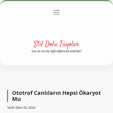
menüyü
Anasayfa
Gizlilik Politikası
Yasal Uyarı
aç
Hakkımızda
Stil Dolu Tüyolar
Saç ve tarzla ilgili eğlenceli öneriler!
Ototrof Canlıların Hepsi Ökaryot
Mu
Tarih: Ekim 26, 2024