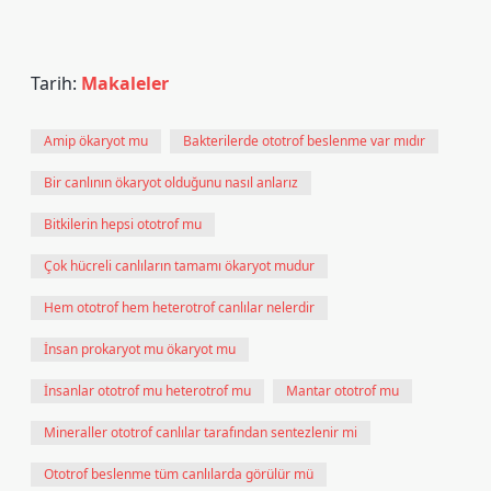
Tarih:
Makaleler
Amip ökaryot mu
Bakterilerde ototrof beslenme var mıdır
Bir canlının ökaryot olduğunu nasıl anlarız
Bitkilerin hepsi ototrof mu
Çok hücreli canlıların tamamı ökaryot mudur
Hem ototrof hem heterotrof canlılar nelerdir
İnsan prokaryot mu ökaryot mu
İnsanlar ototrof mu heterotrof mu
Mantar ototrof mu
Mineraller ototrof canlılar tarafından sentezlenir mi
Ototrof beslenme tüm canlılarda görülür mü