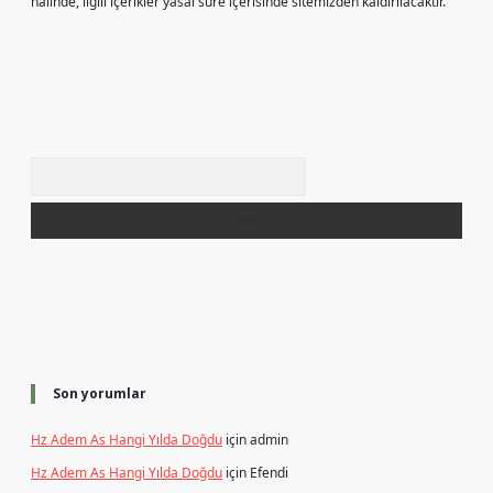
halinde, ilgili içerikler yasal süre içerisinde sitemizden kaldırılacaktır.
Arama
Son yorumlar
Hz Adem As Hangi Yılda Doğdu
için
admin
Hz Adem As Hangi Yılda Doğdu
için
Efendi