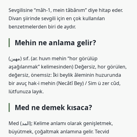
Sevgilisine “mâh-1, mein tâbânım” diye hitap eder.
Divan şiirinde sevgili için en çok kullanılan
benzetmelerden biri de aydır.
Mehin ne anlama gelir?
(ﻣﻬﻴﻦ) sıf. (ar. huvn mehіn “hor görülüp
aşağılanmak” kelimesinden) Değersiz, hor görülen,
değersiz, önemsiz: İki beylik âleminin huzurunda
bir avuç hak-i mehin (Necâtî Bey) / Sim ü zer cûd,
lütfunuza layık.
Med ne demek kısaca?
Med (المد); Kelime anlamı olarak genişletmek,
büyütmek, çoğaltmak anlamına gelir. Tecvid