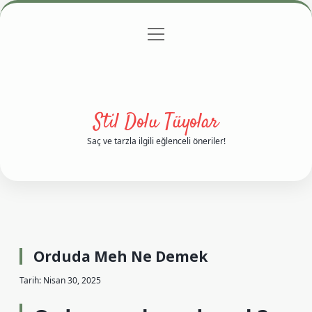
menüyü
Anasayfa
Gizlilik Politikası
Yasal Uyarı
aç
Hakkımızda
Stil Dolu Tüyolar
Saç ve tarzla ilgili eğlenceli öneriler!
Orduda Meh Ne Demek
Tarih: Nisan 30, 2025