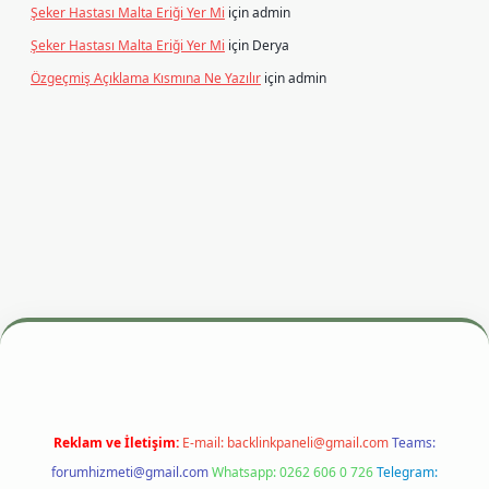
Şeker Hastası Malta Eriği Yer Mi
için
admin
Şeker Hastası Malta Eriği Yer Mi
için
Derya
Özgeçmiş Açıklama Kısmına Ne Yazılır
için
admin
 adresi
betexper.xyz
m elexbet
Reklam ve İletişim:
E-mail:
backlinkpaneli@gmail.com
Teams:
forumhizmeti@gmail.com
Whatsapp: 0262 606 0 726
Telegram: