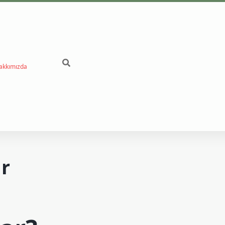
akkımızda
betci
ır