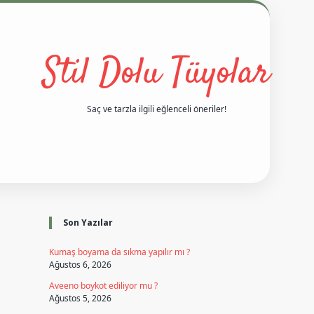
Stil Dolu Tüyolar
Saç ve tarzla ilgili eğlenceli öneriler!
Sidebar
vd casino giriş
ilbet casino
ilbet yeni giriş
Betexper giriş adres
Son Yazılar
Kumaş boyama da sıkma yapılır mı ?
Ağustos 6, 2026
Aveeno boykot ediliyor mu ?
Ağustos 5, 2026