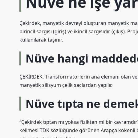
Nüve ne işe ya
Çekirdek, manyetik devreyi oluşturan manyetik mal
birincil sargısı (giriş) ve ikincil sargısıdır (çıkış)
kullanılarak taşınır.
Nüve hangi maddede
ÇEKİRDEK. Transformatörlerin ana elemanı olan ve ç
manyetik silisyum çelik saclardan yapılır.
Nüve tıpta ne deme
“Çekirdek tıptan mı yoksa fizikten mi bir kavramdır?”
kelimesi TDK sözlüğünde görünen Arapça kökenli bi