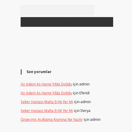
Arama
Son yorumlar
Hz Adem As Hangi Yılda Doğdu
için
admin
Hz Adem As Hangi Yılda Doğdu
için
Efendi
Şeker Hastası Malta Eriği Yer Mi
için
admin
Şeker Hastası Malta Eriği Yer Mi
için
Derya
Özgeçmiş Açıklama Kısmına Ne Yazılır
için
admin